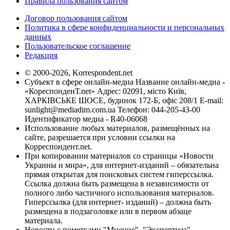
Правила пользования сайтом
Договор пользования сайтом
Политика в сфере конфиденциальности и персональных
данных
Пользовательское соглашение
Редакция
© 2000-2026, Korrespondent.net
Субъект в сфере онлайн-медиа Название онлайн-медиа -
«КореспонденТ.net» Адрес: 02091, місто Київ,
ХАРКІВСЬКЕ ШОСЕ, будинок 172-Б, офіс 208/1 E-mail:
sunlight@mediadim.com.ua
Телефон: 044-205-43-00
Идентификатор медиа - R40-06068
Использование любых материалов, размещённых на
сайте, разрешается при условии ссылки на
Корреспондент.net.
При копировании материалов со страницы «Новости
Украины и мира», для интернет-изданий – обязательна
прямая открытая для поисковых систем гиперссылка.
Ссылка должна быть размещена в независимости от
полного либо частичного использования материалов.
Гиперссылка (для интернет- изданий) – должна быть
размещена в подзаголовке или в первом абзаце
материала.
Новости с пометками "Мнение", "Экспертиза",