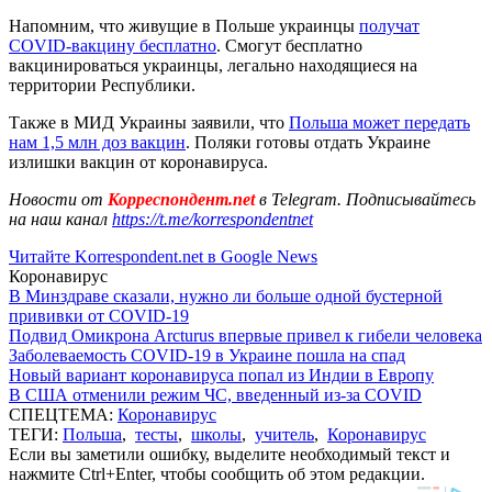
Напомним, что живущие в Польше украинцы
получат
COVID-вакцину бесплатно
. Смогут бесплатно
вакцинироваться украинцы, легально находящиеся на
территории Республики.
Также в МИД Украины заявили, что
Польша может передать
нам 1,5 млн доз вакцин
. Поляки готовы отдать Украине
излишки вакцин от коронавируса.
Новости от
Корреспондент.net
в Telegram. Подписывайтесь
на наш канал
https://t.me/korrespondentnet
Читайте Korrespondent.net в Google News
Коронавирус
В Минздраве сказали, нужно ли больше одной бустерной
прививки от COVID-19
Подвид Омикрона Arcturus впервые привел к гибели человека
Заболеваемость COVID-19 в Украине пошла на спад
Новый вариант коронавируса попал из Индии в Европу
В США отменили режим ЧС, введенный из-за COVID
СПЕЦТЕМА:
Коронавирус
ТЕГИ:
Польша
,
тесты
,
школы
,
учитель
,
Коронавирус
Если вы заметили ошибку, выделите необходимый текст и
нажмите Ctrl+Enter, чтобы сообщить об этом редакции.