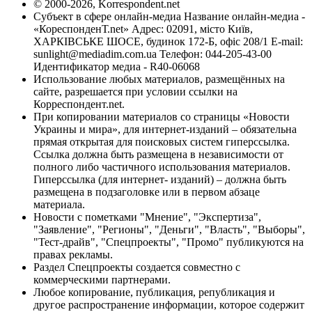
© 2000-2026, Korrespondent.net
Субъект в сфере онлайн-медиа Название онлайн-медиа -
«КореспонденТ.net» Адрес: 02091, місто Київ,
ХАРКІВСЬКЕ ШОСЕ, будинок 172-Б, офіс 208/1 E-mail:
sunlight@mediadim.com.ua
Телефон: 044-205-43-00
Идентификатор медиа - R40-06068
Использование любых материалов, размещённых на
сайте, разрешается при условии ссылки на
Корреспондент.net.
При копировании материалов со страницы «Новости
Украины и мира», для интернет-изданий – обязательна
прямая открытая для поисковых систем гиперссылка.
Ссылка должна быть размещена в независимости от
полного либо частичного использования материалов.
Гиперссылка (для интернет- изданий) – должна быть
размещена в подзаголовке или в первом абзаце
материала.
Новости с пометками "Мнение", "Экспертиза",
"Заявление", "Регионы", "Деньги", "Власть", "Выборы",
"Тест-драйв", "Спецпроекты", "Промо" публикуются на
правах рекламы.
Раздел Спецпроекты создается совместно с
коммерческими партнерами.
Любое копирование, публикация, републикация и
другое распространение информации, которое содержит