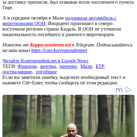
за доставку припасов, был атакован возле населенного пункта
Гире.
А в середине октября в Мали
подорвали автомобиль с
миротворцами ООН
. Инцидент произошел в северо-
восточном регионе страны Кидаль. В ООН не уточнили
национальность погибшего и раненого миротворцев.
Новости от
Корреспондент.net
в Telegram. Подписывайтесь
на наш канал
https://t.me/korrespondentnet
Читайте Korrespondent.net в Google News
ТЕГИ:
Франция
,
жертвы
,
ранение
,
Мали
,
БТР
,
пострадавшие
,
погибшие
Если вы заметили ошибку, выделите необходимый текст и
нажмите Ctrl+Enter, чтобы сообщить об этом редакции.