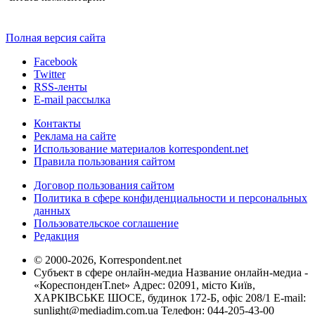
Полная версия сайта
Facebook
Twitter
RSS-ленты
E-mail рассылка
Контакты
Реклама на сайте
Использование материалов korrespondent.net
Правила пользования сайтом
Договор пользования сайтом
Политика в сфере конфиденциальности и персональных
данных
Пользовательское соглашение
Редакция
© 2000-2026, Korrespondent.net
Субъект в сфере онлайн-медиа Название онлайн-медиа -
«КореспонденТ.net» Адрес: 02091, місто Київ,
ХАРКІВСЬКЕ ШОСЕ, будинок 172-Б, офіс 208/1 E-mail:
sunlight@mediadim.com.ua
Телефон: 044-205-43-00