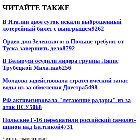
ЧИТАЙТЕ ТАКЖЕ
В Италии двое суток искали выброшенный
лотерейный билет с выигрышем
9262
Орден для Зеленского: в Польше требуют от
Туска завершить дело
8792
В Беларуси осудили лидера группы Ляпис
Трубецкой Михалка
6256
Молдова задействовала стратегический запас
воды из-за обмеления Днестра
5498
РФ активизировала "летающие радары" из-за
атак ВСУ
5068
Польские F-16 перехватили российский самолет-
шпион над Балтикой
4731
Читать комментарии