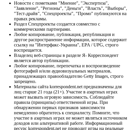
Новости с пометками "Мнение", "Экспертиза",
"Заявление", "Регионы", "Деньги", "Власть", "Выборы",
"Тест-драйв", "Спецпроекты", "Промо" публикуются на
правах рекламы.
Раздел Спецпроекты создается совместно с
коммерческими партнерами.
Любое копирование, публикация, републикация и
другое распространение информации, которое содержит
ссылку на "Интерфакс-Украина", EPA / UPG, строго
воспрещается.
Владелец веб-страницы в разделе Я- Корреспондент
является автор публикации.
Любое копирование, перепечатка и воспроизведение
фотографий и/или аудиовизуальных материалов,
принадлежащих правообладателю Getty Images, строго
запрещено.
Материалы сайта korrespondent.net предназначены для
лиц старше 21 года (21+). Участие в азартных играх
может вызвать игровую зависимость. Соблюдайте
правила (принципы) ответственной игры. При
обнаружении первых признаков зависимости
немедленно обратитесь к специалисту. Помните, что
участие в азартных играх не может являться источником
доходов или альтернативой работе. Информационный
ресурс korrespondent.net не проводит игры на реальные