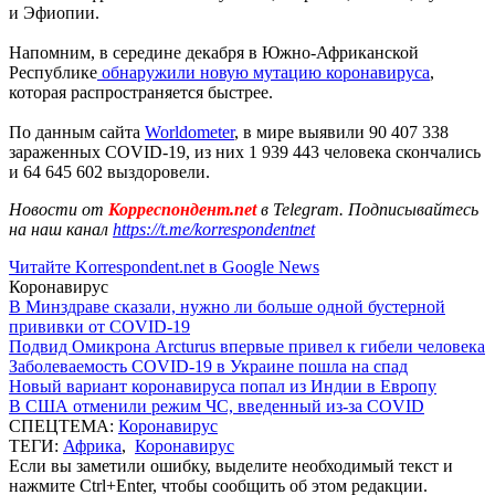
и Эфиопии.
Напомним, в середине декабря в Южно-Африканской
Республике
обнаружили новую мутацию коронавируса
,
которая распространяется быстрее.
По данным сайта
Worldometer
, в мире выявили 90 407 338
зараженных COVID-19, из них 1 939 443 человека скончались
и 64 645 602 выздоровели.
Новости от
Корреспондент.net
в Telegram. Подписывайтесь
на наш канал
https://t.me/korrespondentnet
Читайте Korrespondent.net в Google News
Коронавирус
В Минздраве сказали, нужно ли больше одной бустерной
прививки от COVID-19
Подвид Омикрона Arcturus впервые привел к гибели человека
Заболеваемость COVID-19 в Украине пошла на спад
Новый вариант коронавируса попал из Индии в Европу
В США отменили режим ЧС, введенный из-за COVID
СПЕЦТЕМА:
Коронавирус
ТЕГИ:
Африка
,
Коронавирус
Если вы заметили ошибку, выделите необходимый текст и
нажмите Ctrl+Enter, чтобы сообщить об этом редакции.