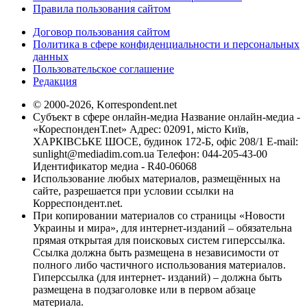
Правила пользования сайтом
Договор пользования сайтом
Политика в сфере конфиденциальности и персональных
данных
Пользовательское соглашение
Редакция
© 2000-2026, Korrespondent.net
Субъект в сфере онлайн-медиа Название онлайн-медиа -
«КореспонденТ.net» Адрес: 02091, місто Київ,
ХАРКІВСЬКЕ ШОСЕ, будинок 172-Б, офіс 208/1 E-mail:
sunlight@mediadim.com.ua
Телефон: 044-205-43-00
Идентификатор медиа - R40-06068
Использование любых материалов, размещённых на
сайте, разрешается при условии ссылки на
Корреспондент.net.
При копировании материалов со страницы «Новости
Украины и мира», для интернет-изданий – обязательна
прямая открытая для поисковых систем гиперссылка.
Ссылка должна быть размещена в независимости от
полного либо частичного использования материалов.
Гиперссылка (для интернет- изданий) – должна быть
размещена в подзаголовке или в первом абзаце
материала.