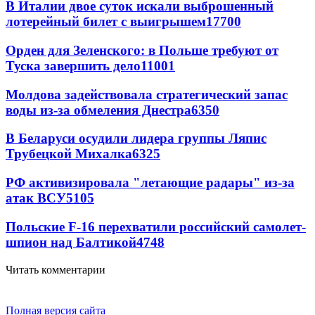
В Италии двое суток искали выброшенный
лотерейный билет с выигрышем
17700
Орден для Зеленского: в Польше требуют от
Туска завершить дело
11001
Молдова задействовала стратегический запас
воды из-за обмеления Днестра
6350
В Беларуси осудили лидера группы Ляпис
Трубецкой Михалка
6325
РФ активизировала "летающие радары" из-за
атак ВСУ
5105
Польские F-16 перехватили российский самолет-
шпион над Балтикой
4748
Читать комментарии
Полная версия сайта