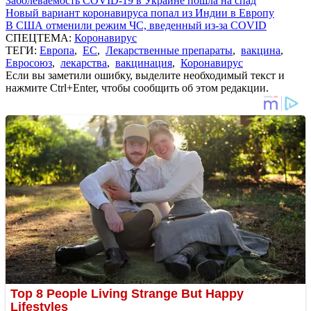
Заболеваемость COVID-19 в Украине пошла на спад
Новый вариант коронавируса попал из Индии в Европу
В США отменили режим ЧС, введенный из-за COVID
СПЕЦТЕМА:
Коронавирус
ТЕГИ:
Европа
,
ЕС
,
Лекарственные препараты
,
вакцина
,
Евросоюз
,
лекарства
,
вакцинация
,
Коронавирус
Если вы заметили ошибку, выделите необходимый текст и
нажмите Ctrl+Enter, чтобы сообщить об этом редакции.