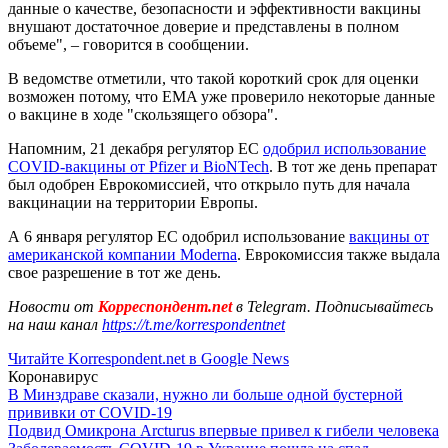
данные о качестве, безопасности и эффективности вакцины
внушают достаточное доверие и представлены в полном
объеме", – говорится в сообщении.
В ведомстве отметили, что такой короткий срок для оценки
возможен потому, что EMA уже проверило некоторые данные
о вакцине в ходе "скользящего обзора".
Напомним, 21 декабря регулятор ЕС
одобрил использование
COVID-вакцины от Pfizer и BioNTech
. В тот же день препарат
был одобрен Еврокомиссией, что открыло путь для начала
вакцинации на территории Европы.
А 6 января регулятор ЕС одобрил использование
вакцины от
американской компании Moderna
. Еврокомиссия также выдала
свое разрешение в тот же день.
Новости от
Корреспондент.net
в Telegram. Подписывайтесь
на наш канал
https://t.me/korrespondentnet
Читайте Korrespondent.net в Google News
Коронавирус
В Минздраве сказали, нужно ли больше одной бустерной
прививки от COVID-19
Подвид Омикрона Arcturus впервые привел к гибели человека