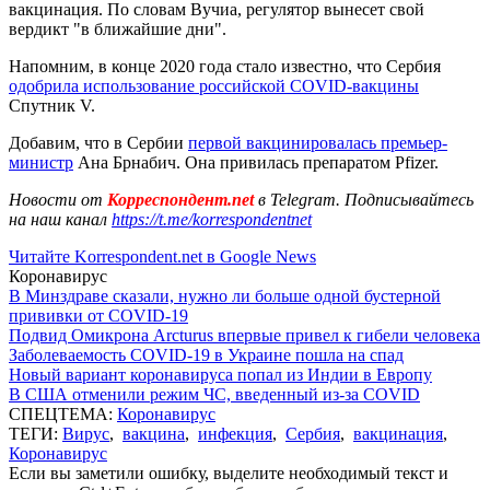
вакцинация. По словам Вучиа, регулятор вынесет свой
вердикт "в ближайшие дни".
Напомним, в конце 2020 года стало известно, что Сербия
одобрила использование российской COVID-вакцины
Спутник V.
Добавим, что в Сербии
первой вакцинировалась премьер-
министр
Ана Брнабич. Она привилась препаратом Pfizer.
Новости от
Корреспондент.net
в Telegram. Подписывайтесь
на наш канал
https://t.me/korrespondentnet
Читайте Korrespondent.net в Google News
Коронавирус
В Минздраве сказали, нужно ли больше одной бустерной
прививки от COVID-19
Подвид Омикрона Arcturus впервые привел к гибели человека
Заболеваемость COVID-19 в Украине пошла на спад
Новый вариант коронавируса попал из Индии в Европу
В США отменили режим ЧС, введенный из-за COVID
СПЕЦТЕМА:
Коронавирус
ТЕГИ:
Вирус
,
вакцина
,
инфекция
,
Сербия
,
вакцинация
,
Коронавирус
Если вы заметили ошибку, выделите необходимый текст и