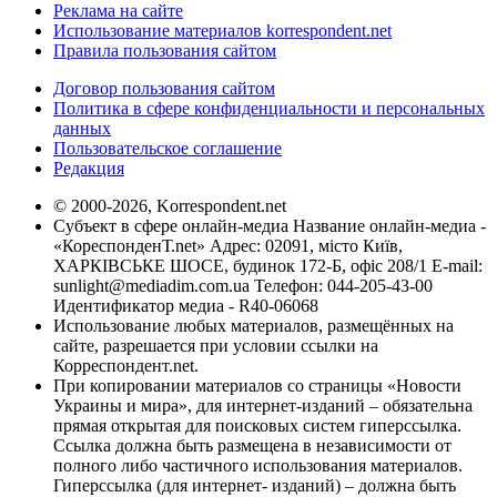
Реклама на сайте
Использование материалов korrespondent.net
Правила пользования сайтом
Договор пользования сайтом
Политика в сфере конфиденциальности и персональных
данных
Пользовательское соглашение
Редакция
© 2000-2026, Korrespondent.net
Субъект в сфере онлайн-медиа Название онлайн-медиа -
«КореспонденТ.net» Адрес: 02091, місто Київ,
ХАРКІВСЬКЕ ШОСЕ, будинок 172-Б, офіс 208/1 E-mail:
sunlight@mediadim.com.ua
Телефон: 044-205-43-00
Идентификатор медиа - R40-06068
Использование любых материалов, размещённых на
сайте, разрешается при условии ссылки на
Корреспондент.net.
При копировании материалов со страницы «Новости
Украины и мира», для интернет-изданий – обязательна
прямая открытая для поисковых систем гиперссылка.
Ссылка должна быть размещена в независимости от
полного либо частичного использования материалов.
Гиперссылка (для интернет- изданий) – должна быть