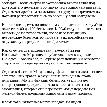
зоопарка. После смерти наркоторговца власти взяли под
контроль его поместье и большую часть животных вывезли.
Однако четыре бегемота остались в пруду и со временем их
потомки распространились по бассейну реки Магдалены.
В настоящее время, по подсчетам специалистов, в Колумбии
обитает от 80 до 100 бегемотов. К 2040 году их число может
вырасти до полутора тысяч, после чего популяцию
невозможно будет контролировать, а их воздействие на
окружающую среду станет необратимым.
Как отмечается в исследовании эколога Натали
Кастельбланко-Мартинес, опубликованном в журнале
Biological Conservation, в Африке рост популяции бегемотов
сдерживается периодами засухи и охотой хищников.
Однако в бассейне Магдалены у африканских животных нет
естественных врагов, а засушливые периоды не столь
длительны. Моча и фекалии бегемотов увеличивают
концентрацию фосфатов и азота в воде, а паразиты и
заболевания, которые они переносят, могут передаваться
местной фауне, домашним животным и даже человеку.
Кроме того, животные могут нападать на людей.