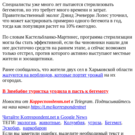
Специалисты уже много лет пытаются стерилизовать
бегемотов, но это требует много времени и затрат.
Правительственный эколог Дэвид Эчеверри Лопес уточнил,
что может кастрировать примерно одного бегемота в год,
тогда как популяция растет на 10% ежегодно.
По словам Кастельбланко-Мартинес, программа стерилизации
могла бы стать эффективной, если бы чиновники нашли для
нее достаточно средств на раннем этапе, а сейчас возможен
только отстрел, против которого активно выступают местные
жители и зоозащитники.
Ранее сообщалось, что жители двух сел в Харьковской области
жалуются на верблюдов, которые портят урожай
на их
огородах.
В Зимбабве туристка угодила в пасть к бегемоту
Новости от
Корреспондент.net
в Telegram. Подписывайтесь
на наш канал
https://t.me/korrespondentnet
Читайте Korrespondent.net в Google News
ТЕГИ:
экология
,
животные
,
Колумбия
,
угроза
,
Бегемот
,
Эскобар
,
наркобарон
Если вы заметили ошибку, выделите необходимый текст и