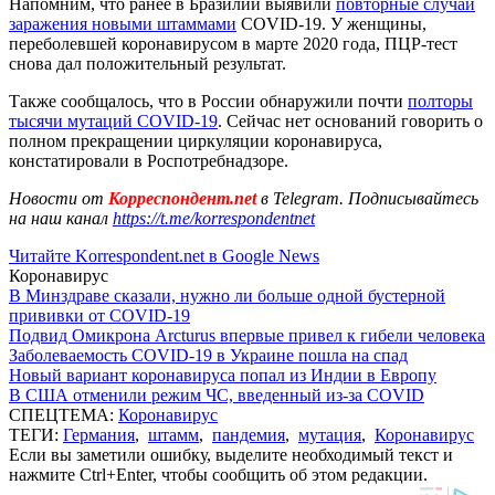
Напомним, что ранее в Бразилии выявили
повторные случаи
заражения новыми штаммами
COVID-19. У женщины,
переболевшей коронавирусом в марте 2020 года, ПЦР-тест
снова дал положительный результат.
Также сообщалось, что в России обнаружили почти
полторы
тысячи мутаций COVID-19
. Сейчас нет оснований говорить о
полном прекращении циркуляции коронавируса,
констатировали в Роспотребнадзоре.
Новости от
Корреспондент.net
в Telegram. Подписывайтесь
на наш канал
https://t.me/korrespondentnet
Читайте Korrespondent.net в Google News
Коронавирус
В Минздраве сказали, нужно ли больше одной бустерной
прививки от COVID-19
Подвид Омикрона Arcturus впервые привел к гибели человека
Заболеваемость COVID-19 в Украине пошла на спад
Новый вариант коронавируса попал из Индии в Европу
В США отменили режим ЧС, введенный из-за COVID
СПЕЦТЕМА:
Коронавирус
ТЕГИ:
Германия
,
штамм
,
пандемия
,
мутация
,
Коронавирус
Если вы заметили ошибку, выделите необходимый текст и
нажмите Ctrl+Enter, чтобы сообщить об этом редакции.