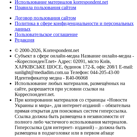
Использование материалов korrespondent.net
Правила пользования сайтом
Договор пользования сайтом
Политика в сфере конфиденциальности и персональных
данных
Пользовательское соглашение
Редакция
© 2000-2026, Korrespondent.net
Субъект в сфере онлайн-медиа Название онлайн-медиа -
«КореспонденТ.net» Адрес: 02091, місто Київ,
ХАРКІВСЬКЕ ШОСЕ, будинок 172-Б, офіс 208/1 E-mail:
sunlight@mediadim.com.ua
Телефон: 044-205-43-00
Идентификатор медиа - R40-06068
Использование любых материалов, размещённых на
сайте, разрешается при условии ссылки на
Корреспондент.net.
При копировании материалов со страницы «Новости
Украины и мира», для интернет-изданий – обязательна
прямая открытая для поисковых систем гиперссылка.
Ссылка должна быть размещена в независимости от
полного либо частичного использования материалов.
Гиперссылка (для интернет- изданий) – должна быть
размещена в подзаголовке или в первом абзаце