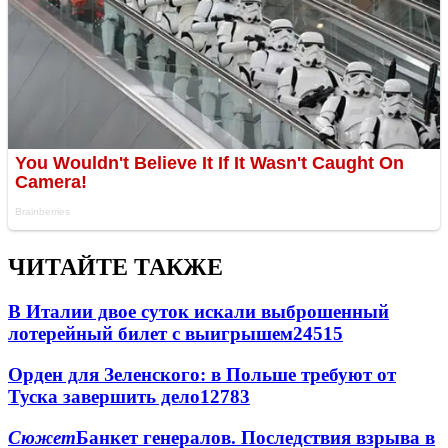
ЧИТАЙТЕ ТАКЖЕ
В Италии двое суток искали выброшенный
лотерейный билет с выигрышем
24515
Орден для Зеленского: в Польше требуют от
Туска завершить дело
12783
Сюжет
Банкет генералов. Последствия взрыва в