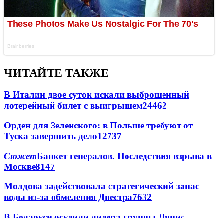
ЧИТАЙТЕ ТАКЖЕ
В Италии двое суток искали выброшенный
лотерейный билет с выигрышем
24462
Орден для Зеленского: в Польше требуют от
Туска завершить дело
12737
Сюжет
Банкет генералов. Последствия взрыва в
Москве
8147
Молдова задействовала стратегический запас
воды из-за обмеления Днестра
7632
В Беларуси осудили лидера группы Ляпис