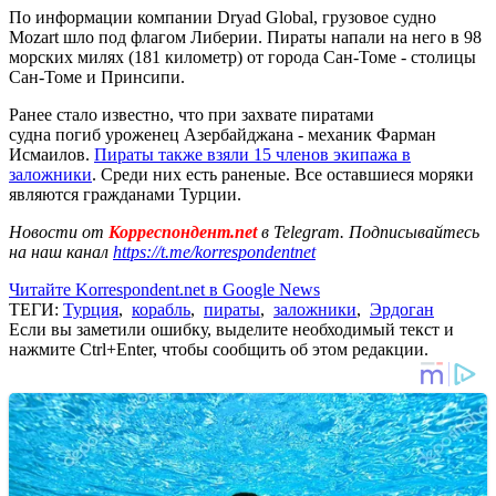
По информации компании Dryad Global, грузовое судно
Mozart шло под флагом Либерии. Пираты напали на него в 98
морских милях (181 километр) от города Сан-Томе - столицы
Сан-Томе и Принсипи.
Ранее стало известно, что при захвате пиратами
судна погиб уроженец Азербайджана - механик Фарман
Исмаилов.
Пираты также взяли 15 членов экипажа в
заложники
. Среди них есть раненые. Все оставшиеся моряки
являются гражданами Турции.
Новости от
Корреспондент.net
в Telegram. Подписывайтесь
на наш канал
https://t.me/korrespondentnet
Читайте Korrespondent.net в Google News
ТЕГИ:
Турция
,
корабль
,
пираты
,
заложники
,
Эрдоган
Если вы заметили ошибку, выделите необходимый текст и
нажмите Ctrl+Enter, чтобы сообщить об этом редакции.