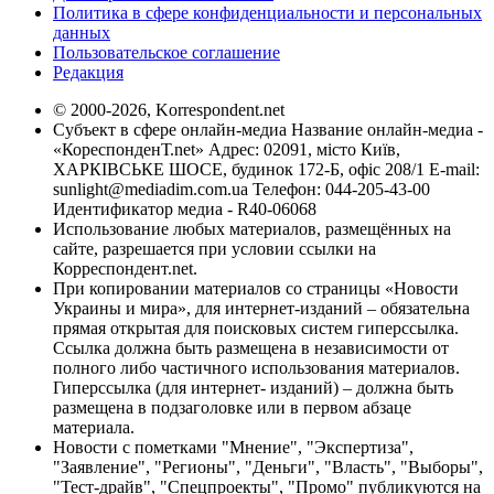
Политика в сфере конфиденциальности и персональных
данных
Пользовательское соглашение
Редакция
© 2000-2026, Korrespondent.net
Субъект в сфере онлайн-медиа Название онлайн-медиа -
«КореспонденТ.net» Адрес: 02091, місто Київ,
ХАРКІВСЬКЕ ШОСЕ, будинок 172-Б, офіс 208/1 E-mail:
sunlight@mediadim.com.ua
Телефон: 044-205-43-00
Идентификатор медиа - R40-06068
Использование любых материалов, размещённых на
сайте, разрешается при условии ссылки на
Корреспондент.net.
При копировании материалов со страницы «Новости
Украины и мира», для интернет-изданий – обязательна
прямая открытая для поисковых систем гиперссылка.
Ссылка должна быть размещена в независимости от
полного либо частичного использования материалов.
Гиперссылка (для интернет- изданий) – должна быть
размещена в подзаголовке или в первом абзаце
материала.
Новости с пометками "Мнение", "Экспертиза",
"Заявление", "Регионы", "Деньги", "Власть", "Выборы",
"Тест-драйв", "Спецпроекты", "Промо" публикуются на