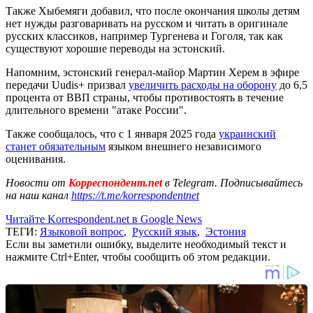
Также Хыбемяги добавил, что после окончания школы детям
нет нужды разговаривать на русском и читать в оригинале
русских классиков, например Тургенева и Гоголя, так как
существуют хорошие переводы на эстонский.
Напомним, эстонский генерал-майор Мартин Херем в эфире
передачи Uudis+ призвал
увеличить расходы на оборону
до 6,5
процента от ВВП страны, чтобы противостоять в течение
длительного времени "атаке России".
Также сообщалось, что с 1 января 2025 года
украинский
станет обязательным
языком внешнего независимого
оценивания.
Новости от
Корреспондент.net
в Telegram. Подписывайтесь
на наш канал
https://t.me/korrespondentnet
Читайте Korrespondent.net в Google News
ТЕГИ:
Языковой вопрос
,
Русский язык
,
Эстония
Если вы заметили ошибку, выделите необходимый текст и
нажмите Ctrl+Enter, чтобы сообщить об этом редакции.