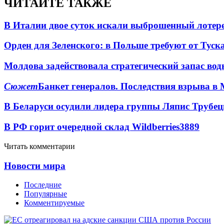
ЧИТАЙТЕ ТАКЖЕ
В Италии двое суток искали выброшенный лоте
Орден для Зеленского: в Польше требуют от Туск
Молдова задействовала стратегический запас вод
Сюжет
Банкет генералов. Последствия взрыва в 
В Беларуси осудили лидера группы Ляпис Трубе
В РФ горит очередной склад Wildberries
3889
Читать комментарии
Новости мира
Последние
Популярные
Комментируемые