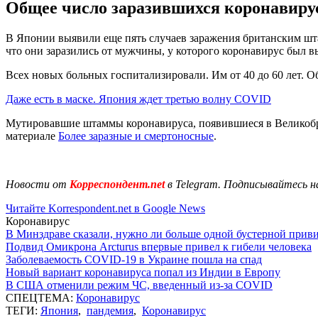
Общее число заразившихся коронавирусо
В Японии выявили еще пять случаев заражения британским шта
что они заразились от мужчины, у которого коронавирус был вы
Всех новых больных госпитализировали. Им от 40 до 60 лет. 
Даже есть в маске. Япония ждет третью волну COVID
Мутировавшие штаммы коронавируса, появившиеся в Великобр
материале
Более заразные и смертоносные
.
Новости от
Корреспондент.net
в Telegram. Подписывайтесь н
Читайте Korrespondent.net в Google News
Коронавирус
В Минздраве сказали, нужно ли больше одной бустерной прив
Подвид Омикрона Arcturus впервые привел к гибели человека
Заболеваемость COVID-19 в Украине пошла на спад
Новый вариант коронавируса попал из Индии в Европу
В США отменили режим ЧС, введенный из-за COVID
СПЕЦТЕМА:
Коронавирус
ТЕГИ:
Япония
,
пандемия
,
Коронавирус