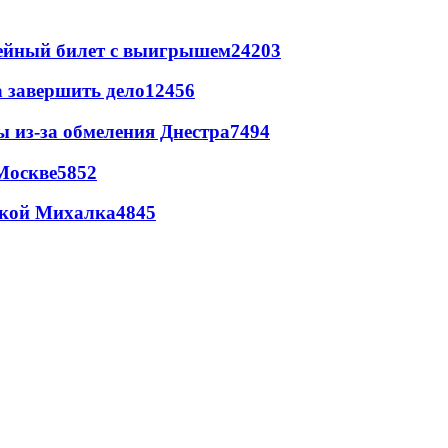
рейный билет с выигрышем
24203
а завершить дело
12456
ы из-за обмеления Днестра
7494
Москве
5852
цкой Михалка
4845