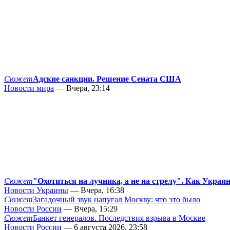
Сюжет
Адские санкции. Решение Сената США
Новости мира
— Вчера, 23:14
Сюжет
"Охотиться на лучника, а не на стрелу". Как Украи
Новости Украины
— Вчера, 16:38
Сюжет
Загадочный звук напугал Москву: что это было
Новости России
— Вчера, 15:29
Сюжет
Банкет генералов. Последствия взрыва в Москве
Новости России
— 6 августа 2026, 23:58