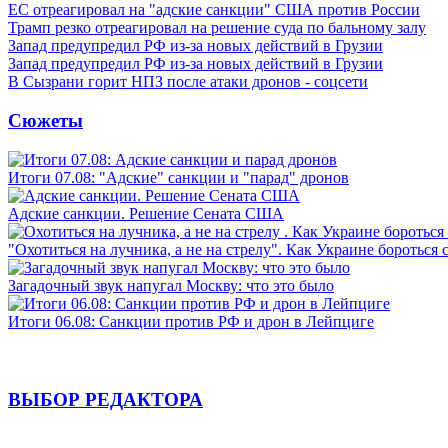
ЕС отреагировал на "адские санкции" США против России
Трамп резко отреагировал на решение суда по бальному залу
Запад предупредил РФ из-за новых действий в Грузии
Запад предупредил РФ из-за новых действий в Грузии
В Сызрани горит НПЗ после атаки дронов - соцсети
Сюжеты
Итоги 07.08: "Адские" санкции и "парад" дронов
Адские санкции. Решение Сената США
"Охотиться на лучника, а не на стрелу". Как Украине бороться 
Загадочный звук напугал Москву: что это было
Итоги 06.08: Санкции против РФ и дрон в Лейпциге
ВЫБОР РЕДАКТОРА