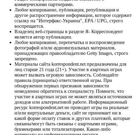
коммерческими партнерами.
Любое копирование, публикация, републикация и
другое распространение информации, которое содержит
ссылку на "Интерфакс-Украина", EPA / UPG, строго
воспрещается.
Владелец веб-страницы в разделе Я- Корреспондент
является автор публикации.
Любое копирование, перепечатка и воспроизведение
фотографий и/или аудиовизуальных материалов,
принадлежащих правообладателю Getty Images, строго
запрещено.
Материалы сайта korrespondent.net предназначены для
лиц старше 21 года (21+). Участие в азартных играх
может вызвать игровую зависимость. Соблюдайте
правила (принципы) ответственной игры. При
обнаружении первых признаков зависимости
немедленно обратитесь к специалисту. Помните, что
участие в азартных играх не может являться источником
доходов или альтернативой работе. Информационный
ресурс korrespondent.net не проводит игры на реальные
и/или виртуальные деньги, сайт не принимает ни в
какой форме оплату ставок и других платежей, которые
связаны/могут быть связаны с азартными играми,
букмекерами или тотализаторами. Какие-либо
материалы на информационном ресурсе