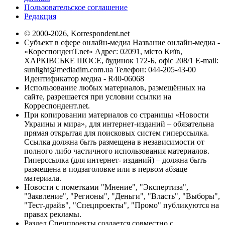
Пользовательское соглашение
Редакция
© 2000-2026, Korrespondent.net
Субъект в сфере онлайн-медиа Название онлайн-медиа -
«КореспонденТ.net» Адрес: 02091, місто Київ,
ХАРКІВСЬКЕ ШОСЕ, будинок 172-Б, офіс 208/1 E-mail:
sunlight@mediadim.com.ua
Телефон: 044-205-43-00
Идентификатор медиа - R40-06068
Использование любых материалов, размещённых на
сайте, разрешается при условии ссылки на
Корреспондент.net.
При копировании материалов со страницы «Новости
Украины и мира», для интернет-изданий – обязательна
прямая открытая для поисковых систем гиперссылка.
Ссылка должна быть размещена в независимости от
полного либо частичного использования материалов.
Гиперссылка (для интернет- изданий) – должна быть
размещена в подзаголовке или в первом абзаце
материала.
Новости с пометками "Мнение", "Экспертиза",
"Заявление", "Регионы", "Деньги", "Власть", "Выборы",
"Тест-драйв", "Спецпроекты", "Промо" публикуются на
правах рекламы.
Раздел Спецпроекты создается совместно с