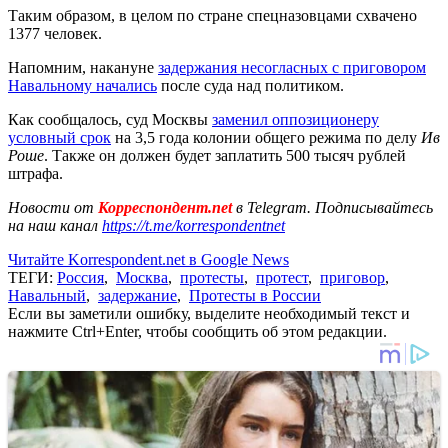
Таким образом, в целом по стране спецназовцами схвачено
1377 человек.
Напомним, накануне
задержания несогласных с приговором
Навальному начались
после суда над политиком.
Как сообщалось, суд Москвы
заменил оппозиционеру
условный срок
на 3,5 года колонии общего режима по делу
Ив
Роше
. Также он должен будет заплатить 500 тысяч рублей
штрафа.
Новости от
Корреспондент.net
в Telegram. Подписывайтесь
на наш канал
https://t.me/korrespondentnet
Читайте Korrespondent.net в Google News
ТЕГИ:
Россия
,
Москва
,
протесты
,
протест
,
приговор
,
Навальный
,
задержание
,
Протесты в России
Если вы заметили ошибку, выделите необходимый текст и
нажмите Ctrl+Enter, чтобы сообщить об этом редакции.