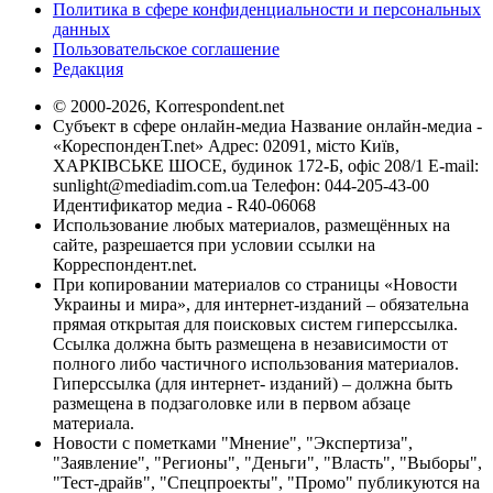
Политика в сфере конфиденциальности и персональных
данных
Пользовательское соглашение
Редакция
© 2000-2026, Korrespondent.net
Субъект в сфере онлайн-медиа Название онлайн-медиа -
«КореспонденТ.net» Адрес: 02091, місто Київ,
ХАРКІВСЬКЕ ШОСЕ, будинок 172-Б, офіс 208/1 E-mail:
sunlight@mediadim.com.ua
Телефон: 044-205-43-00
Идентификатор медиа - R40-06068
Использование любых материалов, размещённых на
сайте, разрешается при условии ссылки на
Корреспондент.net.
При копировании материалов со страницы «Новости
Украины и мира», для интернет-изданий – обязательна
прямая открытая для поисковых систем гиперссылка.
Ссылка должна быть размещена в независимости от
полного либо частичного использования материалов.
Гиперссылка (для интернет- изданий) – должна быть
размещена в подзаголовке или в первом абзаце
материала.
Новости с пометками "Мнение", "Экспертиза",
"Заявление", "Регионы", "Деньги", "Власть", "Выборы",
"Тест-драйв", "Спецпроекты", "Промо" публикуются на