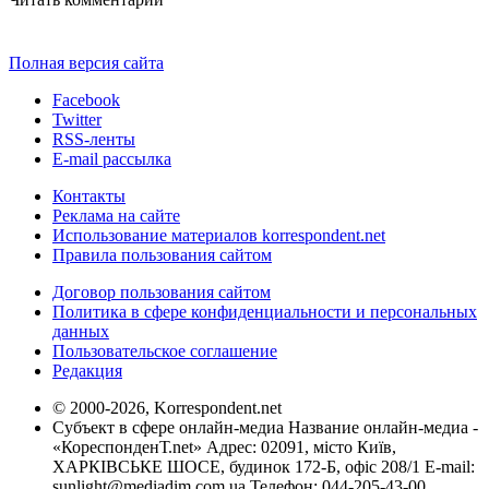
Полная версия сайта
Facebook
Twitter
RSS-ленты
E-mail рассылка
Контакты
Реклама на сайте
Использование материалов korrespondent.net
Правила пользования сайтом
Договор пользования сайтом
Политика в сфере конфиденциальности и персональных
данных
Пользовательское соглашение
Редакция
© 2000-2026, Korrespondent.net
Субъект в сфере онлайн-медиа Название онлайн-медиа -
«КореспонденТ.net» Адрес: 02091, місто Київ,
ХАРКІВСЬКЕ ШОСЕ, будинок 172-Б, офіс 208/1 E-mail:
sunlight@mediadim.com.ua
Телефон: 044-205-43-00