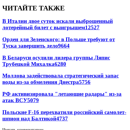
ЧИТАЙТЕ ТАКЖЕ
В Италии двое суток искали выброшенный
лотерейный билет с выигрышем
12527
Орден для Зеленского: в Польше требуют от
Туска завершить дело
9664
В Беларуси осудили лидера группы Ляпис
Трубецкой Михалка
6280
Молдова задействовала стратегический запас
воды из-за обмеления Днестра
5756
РФ активизировала "летающие радары" из-за
атак ВСУ
5079
Польские F-16 перехватили российский самолет-
шпион над Балтикой
4737
Читать комментарии