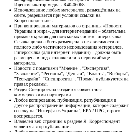
Идентификатор медиа - R40-06068
Использование любых материалов, размещённых на
сайте, разрешается при условии ссылки на
Корреспондент.net.
При копировании материалов со страницы «Новости
Украины и мира», для интернет-изданий – обязательна
прямая открытая для поисковых систем гиперссылка.
Ссылка должна быть размещена в независимости от
полного либо частичного использования материалов.
Гиперссылка (для интернет- изданий) – должна быть
размещена в подзаголовке или в первом абзаце
материала.
Новости с пометками "Мнение", "Экспертиза",
"Заявление", "Регионы", "Деньги", "Власть", "Выборы",
"Тест-драйв", "Спецпроекты", "Промо" публикуются на
правах рекламы.
Раздел Спецпроекты создается совместно с
коммерческими партнерами.
Любое копирование, публикация, републикация и
другое распространение информации, которое содержит
ссылку на "Интерфакс-Украина", EPA / UPG, строго
воспрещается.
Владелец веб-страницы в разделе Я- Корреспондент
является автор публикации.
Любое копирование, перепечатка и воспроизведение