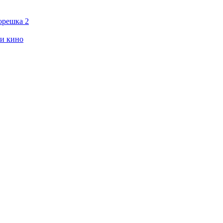
орешка 2
ии кино