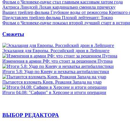
Фильм о Человеке-пауке стал главным кассовым хитом года
Актриса Линдсей Лохан кардинально сменила прическу
Вышел трейлер фильма Глубокие воды от режиссера Крепкого 
Представлен трейлер фильма Плохой лейтенант: Токио
Фильм о Человеке-пауке показал второй лучший старт в истор
Сюжеты
Эскалация для Европы. Российский дрон в Лейпциге
Изменения в армии РФ: что стоит за решением Путина
Итоги 5.8: Удар по Киеву и нехватка антибаллистики
Пытаются взломать Киев. Реакция Запада на удар
Итоги 04.08: "Сафари" в Херсоне и итоги операции
ВЫБОР РЕДАКТОРА