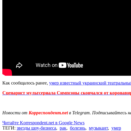
Как сообщалось ранее,
умер известный украинский театральны
Сценарист мультсериала Симпсоны скончался от коронави
Новости от
Корреспондент.net
в Telegram. Подписывайтесь н
Читайте Korrespondent.net в Google News
ТЕГИ:
звезды шоу-бизнеса
,
рак
,
болезнь
,
музыкант
,
умер