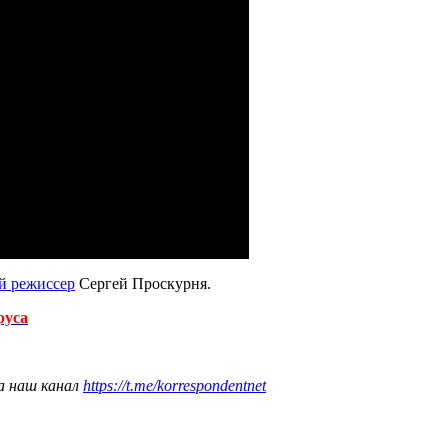
й режиссер
Сергей Проскурня.
руса
а наш канал
https://t.me/korrespondentnet