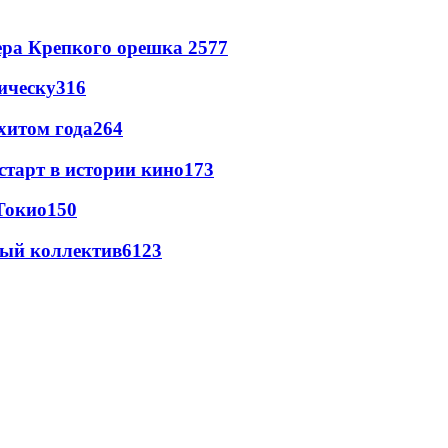
ера Крепкого орешка 2
577
ическу
316
хитом года
264
старт в истории кино
173
Токио
150
вый коллектив
61
23