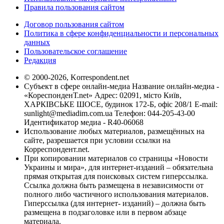
Правила пользования сайтом
Договор пользования сайтом
Политика в сфере конфиденциальности и персональных
данных
Пользовательское соглашение
Редакция
© 2000-2026, Korrespondent.net
Субъект в сфере онлайн-медиа Название онлайн-медиа -
«КореспонденТ.net» Адрес: 02091, місто Київ,
ХАРКІВСЬКЕ ШОСЕ, будинок 172-Б, офіс 208/1 E-mail:
sunlight@mediadim.com.ua
Телефон: 044-205-43-00
Идентификатор медиа - R40-06068
Использование любых материалов, размещённых на
сайте, разрешается при условии ссылки на
Корреспондент.net.
При копировании материалов со страницы «Новости
Украины и мира», для интернет-изданий – обязательна
прямая открытая для поисковых систем гиперссылка.
Ссылка должна быть размещена в независимости от
полного либо частичного использования материалов.
Гиперссылка (для интернет- изданий) – должна быть
размещена в подзаголовке или в первом абзаце
материала.