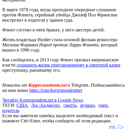
В марте 1978 года, когда проходили очередные слушания
против Флинта, серийный убийца Джозеф Пол Франклин
выстрелил в издателя у здания суда.
Флинт состоял в пяти браках, у него шестеро детей.
Жизнь владельца Hustler стала основой фильма режиссера
Милоша Формана
Народ против Ларри Флинта
, который
вышел в 1996 году.
Как сообщалось, в 2013 году Флинт призвал американские
власти
сохранить жизнь приговоренному к смертной казни
преступнику, ранившему его.
Новости от
Корреспондент.net
в Telegram. Подписывайтесь
на наш канал
https://t.me/korrespondentnet
Читайте Korrespondent.net в Google News
ТЕГИ:
США
,
Лос-Анджелес
,
смерть
,
журнал
,
умер
,
издатель
Если вы заметили ошибку, выделите необходимый текст и
нажмите Ctrl+Enter, чтобы сообщить об этом редакции.