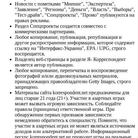
Новости с пометками "Мнение", "Экспертиза",
"Заявление", "Регионы", "Деньги", "Власть", "Выборы",
"Тест-драйв", "Спецпроекты", "Промо" публикуются на
правах рекламы.
Раздел Спецпроекты создается совместно с
коммерческими партнерами.
Любое копирование, публикация, републикация и
другое распространение информации, которое содержит
ссылку на "Интерфакс-Украина", EPA / UPG, строго
воспрещается.
Владелец веб-страницы в разделе Я- Корреспондент
является автор публикации.
Любое копирование, перепечатка и воспроизведение
фотографий и/или аудиовизуальных материалов,
принадлежащих правообладателю Getty Images, строго
запрещено.
Материалы сайта korrespondent.net предназначены для
лиц старше 21 года (21+). Участие в азартных играх
может вызвать игровую зависимость. Соблюдайте
правила (принципы) ответственной игры. При
обнаружении первых признаков зависимости
немедленно обратитесь к специалисту. Помните, что
участие в азартных играх не может являться источником
доходов или альтернативой работе. Информационный
ресурс korrespondent.net не проводит игры на реальные