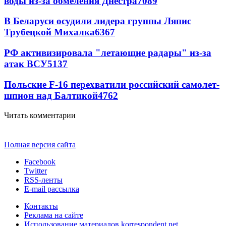
воды из-за обмеления Днестра
7089
В Беларуси осудили лидера группы Ляпис
Трубецкой Михалка
6367
РФ активизировала "летающие радары" из-за
атак ВСУ
5137
Польские F-16 перехватили российский самолет-
шпион над Балтикой
4762
Читать комментарии
Полная версия сайта
Facebook
Twitter
RSS-ленты
E-mail рассылка
Контакты
Реклама на сайте
Использование материалов korrespondent.net