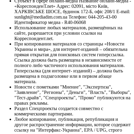
Субъект в сфере онлайн-медиа Название онлайн-медиа -
«КореспонденТ.net» Адрес: 02091, місто Київ,
ХАРКІВСЬКЕ ШОСЕ, будинок 172-Б, офіс 208/1 E-mail:
sunlight@mediadim.com.ua
Телефон: 044-205-43-00
Идентификатор медиа - R40-06068
Использование любых материалов, размещённых на
сайте, разрешается при условии ссылки на
Корреспондент.net.
При копировании материалов со страницы «Новости
Украины и мира», для интернет-изданий – обязательна
прямая открытая для поисковых систем гиперссылка.
Ссылка должна быть размещена в независимости от
полного либо частичного использования материалов.
Гиперссылка (для интернет- изданий) – должна быть
размещена в подзаголовке или в первом абзаце
материала.
Новости с пометками "Мнение", "Экспертиза",
"Заявление", "Регионы", "Деньги", "Власть", "Выборы",
"Тест-драйв", "Спецпроекты", "Промо" публикуются на
правах рекламы.
Раздел Спецпроекты создается совместно с
коммерческими партнерами.
Любое копирование, публикация, републикация и
другое распространение информации, которое содержит
ссылку на "Интерфакс-Украина", EPA / UPG, строго