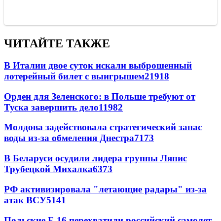
ЧИТАЙТЕ ТАКЖЕ
В Италии двое суток искали выброшенный
лотерейный билет с выигрышем
21918
Орден для Зеленского: в Польше требуют от
Туска завершить дело
11982
Молдова задействовала стратегический запас
воды из-за обмеления Днестра
7173
В Беларуси осудили лидера группы Ляпис
Трубецкой Михалка
6373
РФ активизировала "летающие радары" из-за
атак ВСУ
5141
Польские F-16 перехватили российский самолет-