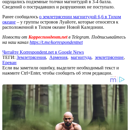
ощущались подземные толчки магнитудой в 3-4 балла.
Сведений о пострадавших и разрушениях не поступало.
Ранее сообщалось
о землетрясении магнитудой 6,6 в Тихом
океане
– у группы островов Луайоте, которые относятся к
расположенной в Тихом океане Новой Каледонии.
Новости от
Корреспондент.net
в Telegram. Подписывайтесь
на наш канал
https://t.me/korrespondentnet
Читайте Korrespondent.net в Google News
ТЕГИ:
Землетрясения
,
Армения
,
магнитуда
,
землетрясение
,
Ереван
Если вы заметили ошибку, выделите необходимый текст и
нажмите Ctrl+Enter, чтобы сообщить об этом редакции.