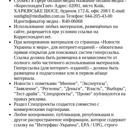
Субъект в сфере онлайн-медиа Название онлайн-медиа -
«КореспонденТ.net» Адрес: 02091, місто Київ,
ХАРКІВСЬКЕ ШОСЕ, будинок 172-Б, офіс 208/1 E-mail:
sunlight@mediadim.com.ua
Телефон: 044-205-43-00
Идентификатор медиа - R40-06068
Использование любых материалов, размещённых на
сайте, разрешается при условии ссылки на
Корреспондент.net.
При копировании материалов со страницы «Новости
Украины и мира», для интернет-изданий – обязательна
прямая открытая для поисковых систем гиперссылка.
Ссылка должна быть размещена в независимости от
полного либо частичного использования материалов.
Гиперссылка (для интернет- изданий) – должна быть
размещена в подзаголовке или в первом абзаце
материала.
Новости с пометками "Мнение", "Экспертиза",
"Заявление", "Регионы", "Деньги", "Власть", "Выборы",
"Тест-драйв", "Спецпроекты", "Промо" публикуются на
правах рекламы.
Раздел Спецпроекты создается совместно с
коммерческими партнерами.
Любое копирование, публикация, републикация и
другое распространение информации, которое содержит
ссылку на "Интерфакс-Украина", EPA / UPG, строго