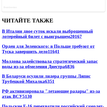
ЧИТАЙТЕ ТАКЖЕ
В Италии двое суток искали выброшенный
лотерейный билет с выигрышем
20167
Орден для Зеленского: в Польше требуют от
Туска завершить дело
11641
Молдова задействовала стратегический запас
воды из-за обмеления Днестра
6836
В Беларуси осудили лидера группы Ляпис
Трубецкой Михалка
6351
РФ активизировала "летающие радары" из-за
атак ВСУ
5130
Польские F-16 перехватили российский самолет-