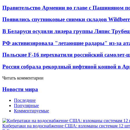
Правительство Армении во главе с Пашиняном по
Появились спутниковые снимки складов Wildberr
В Беларуси осудили лидера группы Ляпис Трубе
РФ активизировала "летающие радары" из-за а
Польские F-16 перехватили российский самолет-
Россия собрала рекордный нефтяной конвой в Ар
Читать комментарии
Новости мира
Последние
Популярные
Комментируемые
Кибератаки на водоснабжение США: взломаны системам 12 шт