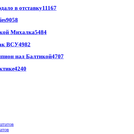
дало в отставку
11167
ies
9058
цкой Михалка
5484
так ВСУ
4982
шпион над Балтикой
4707
ктике
4240
атов