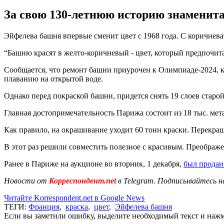
За свою 130-летнюю историю знаменита
Эйфелева башня впервые сменит цвет с 1968 года. С коричнева
“Башню красят в желто-коричневый - цвет, который предпочита
Сообщается, что ремонт башни приурочен к Олимпиаде-2024, 
плаванию на открытой воде.
Однако перед покраской башни, придется снять 19 слоев старой
Главная достопримечательность Парижа состоит из 18 тыс. мета
Как правило, на окрашивание уходит 60 тонн краски. Перекраш
В этот раз решили совместить полезное с красивым. Преображ
Ранее в Париже на аукционе во вторник, 1 декабря,
был продан
Новости от
Корреспондент.net
в Telegram. Подписывайтесь н
Читайте Korrespondent.net в Google News
ТЕГИ:
Франция
,
краска
,
цвет
,
Эйфелева башня
Если вы заметили ошибку, выделите необходимый текст и нажми