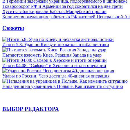
В Германии задержали украинца, подозреваемого в шпионаже
Товарооборот РФ и Армении за год сократился на две трети
Хуситы заблокировали Баб-эль-Мандебский пролив
Количество желающих работать в РФ жителей Центральной Аз
Сюжеты
Итоги 5.8: Удар по Киеву и нехватка антибаллистики
Пытаются взломать Киев. Реакция Запада на удар
Итоги 04.08: "Сафари" в Херсоне и итоги операции
Удары по России. Чего достигла 40-дневная операция
Нападения на украинцев в Польше. Как изменить ситуацию
ВЫБОР РЕДАКТОРА