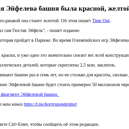
я Эйфелева башня была красной, желтой
то-ржавой она станет золотой. Об этом пишет
Time Out
.
л сам Гюстав Эйфель”, - пишет издание.
которая пройдет в Париже. Во время Олимпийских игр Эйфелева
 краски, и уже одно это значительно снизит вес всей конструкци
ллических деталей, которые скреплены 2,5 млн. заклепок.
ивают башню раз в семь лет, но не столько для красоты, скольк
ение Эйфелевой башни будет стоить примерно 50 миллионов евро
 фрагмент Эйфелевой башни.
а наш канал
https://t.me/korrespondentnet
те Ctrl+Enter, чтобы сообщить об этом редакции.