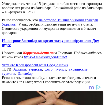
Утверждается, что на 15 февраля на табло местного аэропорта
вообще нет рейса из Занзибара. Ближайший рейс из Занзибара
– 16 февраля в 12:50.
Ранее сообщалось, что
на острове Занзибар избили граждан
Украины
. У них отобрали ценные вещи по пути в отель.
Стоимость украденного имущества оценивается в 6 тысяч
долларов.
На острове Занзибар во время экскурсии обрушился Дом
чудес
Новости от
Корреспондент.net
в Telegram. Подписывайтесь
на наш канал
https://t.me/korrespondentnet
Читайте Korrespondent.net в Google News
ТЕГИ:
Африка
,
туристы
,
фото
,
турист
,
украинские
туристы
,
Занзибар
Если вы заметили ошибку, выделите необходимый текст и
нажмите Ctrl+Enter, чтобы сообщить об этом редакции.