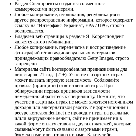
Раздел Спецпроекты создается совместно с
коммерческими партнерами.
Любое копирование, публикация, републикация и
другое распространение информации, которое содержит
ссылку на "Интерфакс-Украина", EPA / UPG, строго
воспрещается.
Владелец веб-страницы в разделе Я- Корреспондент
является автор публикации.
Любое копирование, перепечатка и воспроизведение
фотографий и/или аудиовизуальных материалов,
принадлежащих правообладателю Getty Images, строго
запрещено.
Материалы сайта korrespondent.net предназначены для
лиц старше 21 года (21+). Участие в азартных играх
может вызвать игровую зависимость. Соблюдайте
правила (принципы) ответственной игры. При
обнаружении первых признаков зависимости
немедленно обратитесь к специалисту. Помните, что
участие в азартных играх не может являться источником
доходов или альтернативой работе. Информационный
ресурс korrespondent.net не проводит игры на реальные
и/или виртуальные деньги, сайт не принимает ни в
какой форме оплату ставок и других платежей, которые
связаны/могут быть связаны с азартными играми,
букмекерами или тотализаторами. Какие-либо