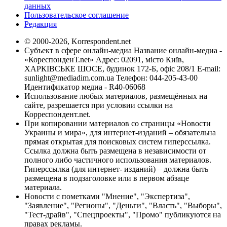
данных
Пользовательское соглашение
Редакция
© 2000-2026, Korrespondent.net
Субъект в сфере онлайн-медиа Название онлайн-медиа -
«КореспонденТ.net» Адрес: 02091, місто Київ,
ХАРКІВСЬКЕ ШОСЕ, будинок 172-Б, офіс 208/1 E-mail:
sunlight@mediadim.com.ua
Телефон: 044-205-43-00
Идентификатор медиа - R40-06068
Использование любых материалов, размещённых на
сайте, разрешается при условии ссылки на
Корреспондент.net.
При копировании материалов со страницы «Новости
Украины и мира», для интернет-изданий – обязательна
прямая открытая для поисковых систем гиперссылка.
Ссылка должна быть размещена в независимости от
полного либо частичного использования материалов.
Гиперссылка (для интернет- изданий) – должна быть
размещена в подзаголовке или в первом абзаце
материала.
Новости с пометками "Мнение", "Экспертиза",
"Заявление", "Регионы", "Деньги", "Власть", "Выборы",
"Тест-драйв", "Спецпроекты", "Промо" публикуются на
правах рекламы.