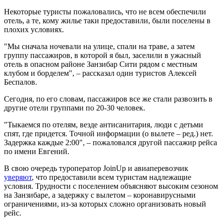
Некоторые туристы пожаловались, что не всем обеспечили
отель, а те, кому жилье таки предоставили, были поселены в
плохих условиях.
"Мы сначала ночевали на улице, спали на траве, а затем
группу пассажиров, в которой я был, заселили в ужасный
отель в опасном районе Занзибар Сити рядом с местным
клубом и борделем", – рассказал один туристов Алексей
Беспалов.
Сегодня, по его словам, пассажиров все же стали развозить в
другие отели группами по 20-30 человек.
"Тыкаемся по отелям, везде антисанитария, люди с детьми
спят, где придется. Точной информации (о вылете – ред.) нет.
Задержка каждые 2:00", – пожаловался другой пассажир рейса
по имени Евгений.
В свою очередь туроператор JoinUp и авиаперевозчик
уверяют
, что предоставили всем туристам надлежащие
условия. Трудности с поселением объясняют высоким сезоном
на Занзибаре, а задержку с вылетом – коронавирусными
ограничениями, из-за которых сложно организовать новый
рейс.