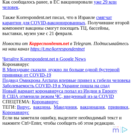
Как сообщалось ранее, в ЕС вакцинировали
уже 29 млн
человек
.
Также Korrespondent.net писал, что в Израиле
смягчат
карантин для COVID-вакцинированных
. Получившие второй
компонент вакцины смогут посещать ТЦ, бассейны,
выставки, музеи уже с 21 февраля.
Новости от
Корреспондент.net
в Telegram. Подписывайтесь
на наш канал
https://t.me/korrespondentnet
Читайте Korrespondent.net в Google News
Коронавирус
В Минздраве сказали, нужно ли больше одной бустерной
прививки от COVID-19
Подвид Омикрона Arcturus впервые привел к гибели человека
Заболеваемость COVID-19 в Украине пошла на спад
Новый вариант коронавируса попал из Индии в Европу
В США отменили режим ЧС, введенный из-за COVID
СПЕЦТЕМА:
Коронавирус
ТЕГИ:
Вирус
,
вакцина
,
Македония
,
вакцинация
,
прививки
,
Коронавирус
Если вы заметили ошибку, выделите необходимый текст и
нажмите Ctrl+Enter, чтобы сообщить об этом редакции.