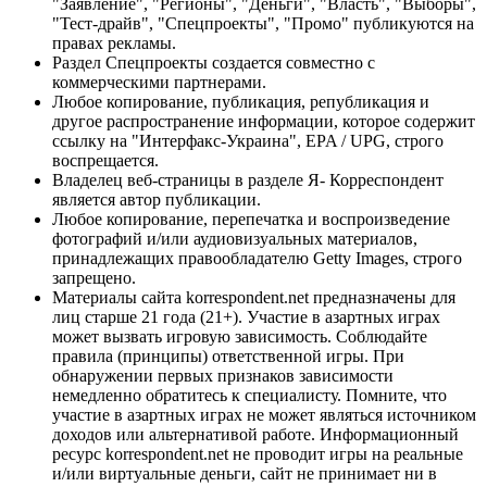
"Заявление", "Регионы", "Деньги", "Власть", "Выборы",
"Тест-драйв", "Спецпроекты", "Промо" публикуются на
правах рекламы.
Раздел Спецпроекты создается совместно с
коммерческими партнерами.
Любое копирование, публикация, републикация и
другое распространение информации, которое содержит
ссылку на "Интерфакс-Украина", EPA / UPG, строго
воспрещается.
Владелец веб-страницы в разделе Я- Корреспондент
является автор публикации.
Любое копирование, перепечатка и воспроизведение
фотографий и/или аудиовизуальных материалов,
принадлежащих правообладателю Getty Images, строго
запрещено.
Материалы сайта korrespondent.net предназначены для
лиц старше 21 года (21+). Участие в азартных играх
может вызвать игровую зависимость. Соблюдайте
правила (принципы) ответственной игры. При
обнаружении первых признаков зависимости
немедленно обратитесь к специалисту. Помните, что
участие в азартных играх не может являться источником
доходов или альтернативой работе. Информационный
ресурс korrespondent.net не проводит игры на реальные
и/или виртуальные деньги, сайт не принимает ни в