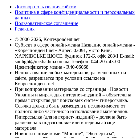
Договор пользования сайтом
Политика в сфере конфиденциальности и персональных
данных
Пользовательское соглашение
Редакция
© 2000-2026, Korrespondent.net
Субъект в сфере онлайн-медиа Название онлайн-медиа -
«КореспонденТ.net» Адрес: 02091, місто Київ,
ХАРКІВСЬКЕ ШОСЕ, будинок 172-Б, офіс 208/1 E-mail:
sunlight@mediadim.com.ua
Телефон: 044-205-43-00
Идентификатор медиа - R40-06068
Использование любых материалов, размещённых на
сайте, разрешается при условии ссылки на
Корреспондент.net.
При копировании материалов со страницы «Новости
Украины и мира», для интернет-изданий – обязательна
прямая открытая для поисковых систем гиперссылка.
Ссылка должна быть размещена в независимости от
полного либо частичного использования материалов.
Гиперссылка (для интернет- изданий) – должна быть
размещена в подзаголовке или в первом абзаце
материала.
Новости с пометками "Мнение", "Экспертиза",