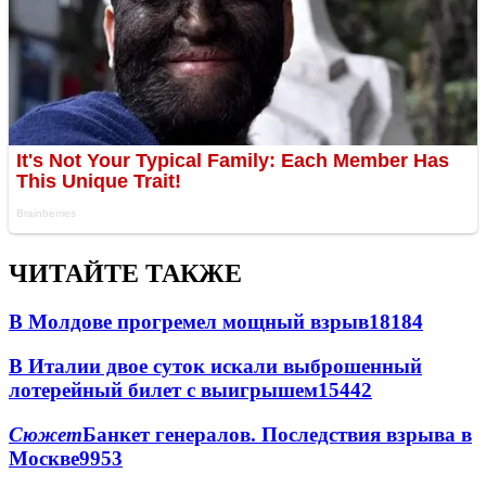
ЧИТАЙТЕ ТАКЖЕ
В Молдове прогремел мощный взрыв
18184
В Италии двое суток искали выброшенный
лотерейный билет с выигрышем
15442
Сюжет
Банкет генералов. Последствия взрыва в
Москве
9953