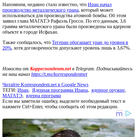
Напомним, недавно стало известно, что
Иран начал
производство металлического урана
, который может
использоваться для производства атомной бомбы. Об этом
заявил глава МАГАТЭ Рафаэль Гросси. По его данным, 3,6
грамма металлического урана были произведены на ядерном
объекте в городе Исфахан.
Также сообщалось, что
Тегеран обогащает уран до уровня в
20%
, хотя договоренности допускают уровень лишь в 3,67%.
Новости от
Корреспондент.net
в Telegram. Подписывайтесь
на наш канал
https://t.me/korrespondentnet
Читайте Korrespondent.net в Google News
ТЕГИ:
Иран
,
Ядерная программа Ирана
,
ядерное оружие
,
МАГАТЭ
,
ядерна програма
Если вы заметили ошибку, выделите необходимый текст и
нажмите Ctrl+Enter, чтобы сообщить об этом редакции.