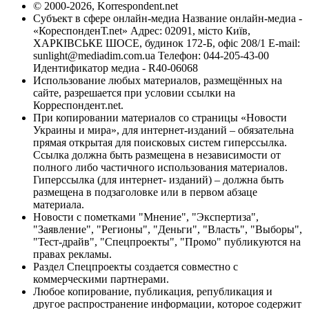
© 2000-2026, Korrespondent.net
Субъект в сфере онлайн-медиа Название онлайн-медиа -
«КореспонденТ.net» Адрес: 02091, місто Київ,
ХАРКІВСЬКЕ ШОСЕ, будинок 172-Б, офіс 208/1 E-mail:
sunlight@mediadim.com.ua
Телефон: 044-205-43-00
Идентификатор медиа - R40-06068
Использование любых материалов, размещённых на
сайте, разрешается при условии ссылки на
Корреспондент.net.
При копировании материалов со страницы «Новости
Украины и мира», для интернет-изданий – обязательна
прямая открытая для поисковых систем гиперссылка.
Ссылка должна быть размещена в независимости от
полного либо частичного использования материалов.
Гиперссылка (для интернет- изданий) – должна быть
размещена в подзаголовке или в первом абзаце
материала.
Новости с пометками "Мнение", "Экспертиза",
"Заявление", "Регионы", "Деньги", "Власть", "Выборы",
"Тест-драйв", "Спецпроекты", "Промо" публикуются на
правах рекламы.
Раздел Спецпроекты создается совместно с
коммерческими партнерами.
Любое копирование, публикация, републикация и
другое распространение информации, которое содержит