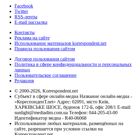
Facebook
Twitter
RSS-ленты
E-mail рассылка
Контакты
Реклама на сайте
Использование материалов korrespondent.net
Правила пользования сайтом
Договор пользования сайтом
Политика в сфере конфиденциальности и персональных
данных
Пользовательское соглашение
Редакция
© 2000-2026, Korrespondent.net
Субъект в сфере онлайн-медиа Название онлайн-медиа -
«КореспонденТ.net» Адрес: 02091, місто Київ,
ХАРКІВСЬКЕ ШОСЕ, будинок 172-Б, офіс 208/1 E-mail:
sunlight@mediadim.com.ua
Телефон: 044-205-43-00
Идентификатор медиа - R40-06068
Использование любых материалов, размещённых на
сайте, разрешается при условии ссылки на
Корреспондент.net.