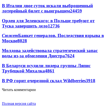
В Италии двое суток искали выброшенный
лотерейный билет с выигрышем
24459
Орден для Зеленского: в Польше требуют от
Туска завершить дело
12736
Сюжет
Банкет генералов. Последствия взрыва в
Москве
8028
Молдова задействовала стратегический запас
воды из-за обмеления Днестра
7624
В Беларуси осудили лидера группы Ляпис
Трубецкой Михалка
4861
В РФ горит очередной склад Wildberries
3918
Читать комментарии
Полная версия сайта