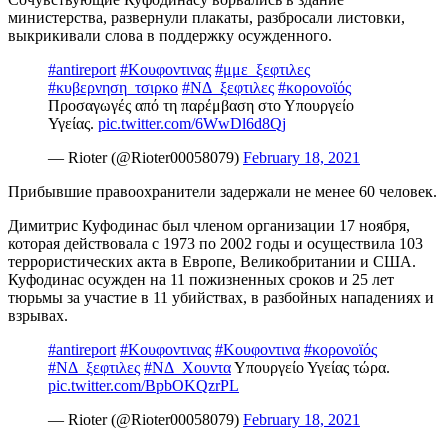
министерства, развернули плакаты, разбросали листовки,
выкрикивали слова в поддержку осужденного.
#antireport
#Κουφοντινας
#μμε_ξεφτιλες
#κυβερνηση_τσιρκο
#ΝΔ_ξεφτιλες
#κορονοϊός
Προσαγωγές από τη παρέμβαση στο Υπουργείο
Υγείας.
pic.twitter.com/6WwDl6d8Qj
— Rioter (@Rioter00058079)
February 18, 2021
Прибывшие правоохранители задержали не менее 60 человек.
Димитрис Куфодинас был членом организации 17 ноября,
которая действовала с 1973 по 2002 годы и осуществила 103
террористических акта в Европе, Великобритании и США.
Куфодинас осужден на 11 пожизненных сроков и 25 лет
тюрьмы за участие в 11 убийствах, в разбойных нападениях и
взрывах.
#antireport
#Κουφοντινας
#Κουφοντινα
#κορονοϊός
#ΝΔ_ξεφτιλες
#ΝΔ_Χουντα
Υπουργείο Υγείας τώρα.
pic.twitter.com/BpbOKQzrPL
— Rioter (@Rioter00058079)
February 18, 2021