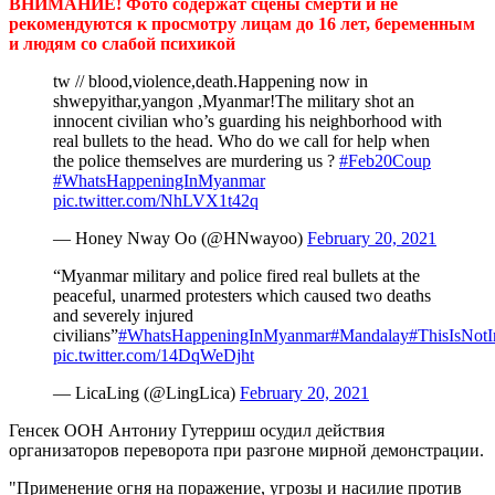
ВНИМАНИЕ! Фото содержат сцены смерти и не
рекомендуются к просмотру лицам до 16 лет, беременным
и людям со слабой психикой
tw // blood,violence,death.Happening now in
shwepyithar,yangon ,Myanmar!The military shot an
innocent civilian who’s guarding his neighborhood with
real bullets to the head. Who do we call for help when
the police themselves are murdering us ?
#Feb20Coup
#WhatsHappeningInMyanmar
pic.twitter.com/NhLVX1t42q
— Honey Nway Oo (@HNwayoo)
February 20, 2021
“Myanmar military and police fired real bullets at the
peaceful, unarmed protesters which caused two deaths
and severely injured
civilians”
#WhatsHappeningInMyanmar
#Mandalay
#ThisIsNotI
pic.twitter.com/14DqWeDjht
— LicaLing (@LingLica)
February 20, 2021
Генсек ООН Антониу Гутерриш осудил действия
организаторов переворота при разгоне мирной демонстрации.
"Применение огня на поражение, угрозы и насилие против