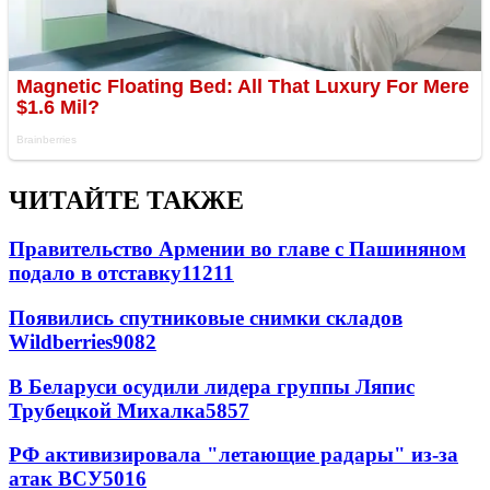
ЧИТАЙТЕ ТАКЖЕ
Правительство Армении во главе с Пашиняном
подало в отставку
11211
Появились спутниковые снимки складов
Wildberries
9082
В Беларуси осудили лидера группы Ляпис
Трубецкой Михалка
5857
РФ активизировала "летающие радары" из-за
атак ВСУ
5016