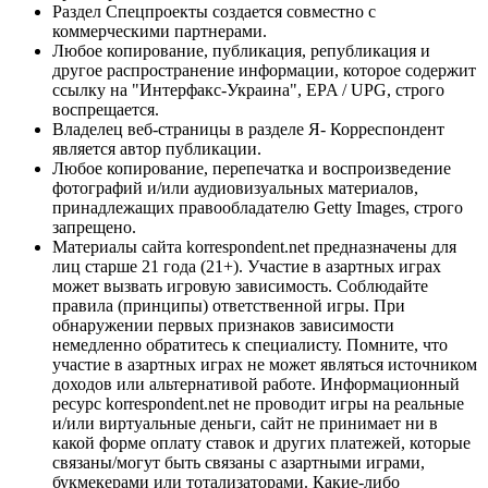
Раздел Спецпроекты создается совместно с
коммерческими партнерами.
Любое копирование, публикация, републикация и
другое распространение информации, которое содержит
ссылку на "Интерфакс-Украина", EPA / UPG, строго
воспрещается.
Владелец веб-страницы в разделе Я- Корреспондент
является автор публикации.
Любое копирование, перепечатка и воспроизведение
фотографий и/или аудиовизуальных материалов,
принадлежащих правообладателю Getty Images, строго
запрещено.
Материалы сайта korrespondent.net предназначены для
лиц старше 21 года (21+). Участие в азартных играх
может вызвать игровую зависимость. Соблюдайте
правила (принципы) ответственной игры. При
обнаружении первых признаков зависимости
немедленно обратитесь к специалисту. Помните, что
участие в азартных играх не может являться источником
доходов или альтернативой работе. Информационный
ресурс korrespondent.net не проводит игры на реальные
и/или виртуальные деньги, сайт не принимает ни в
какой форме оплату ставок и других платежей, которые
связаны/могут быть связаны с азартными играми,
букмекерами или тотализаторами. Какие-либо