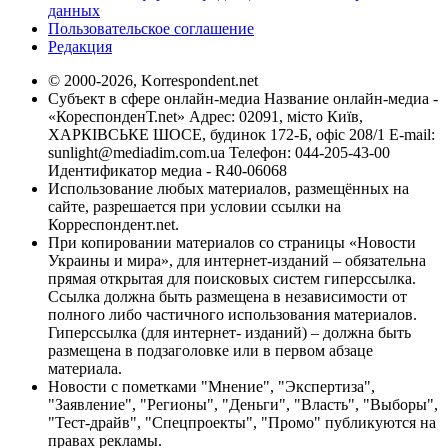
данных
Пользовательское соглашение
Редакция
© 2000-2026, Korrespondent.net
Субъект в сфере онлайн-медиа Название онлайн-медиа -
«КореспонденТ.net» Адрес: 02091, місто Київ,
ХАРКІВСЬКЕ ШОСЕ, будинок 172-Б, офіс 208/1 E-mail:
sunlight@mediadim.com.ua
Телефон: 044-205-43-00
Идентификатор медиа - R40-06068
Использование любых материалов, размещённых на
сайте, разрешается при условии ссылки на
Корреспондент.net.
При копировании материалов со страницы «Новости
Украины и мира», для интернет-изданий – обязательна
прямая открытая для поисковых систем гиперссылка.
Ссылка должна быть размещена в независимости от
полного либо частичного использования материалов.
Гиперссылка (для интернет- изданий) – должна быть
размещена в подзаголовке или в первом абзаце
материала.
Новости с пометками "Мнение", "Экспертиза",
"Заявление", "Регионы", "Деньги", "Власть", "Выборы",
"Тест-драйв", "Спецпроекты", "Промо" публикуются на
правах рекламы.