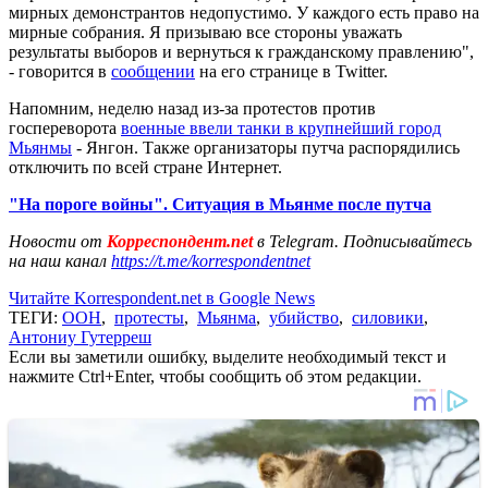
мирных демонстрантов недопустимо. У каждого есть право на
мирные собрания. Я призываю все стороны уважать
результаты выборов и вернуться к гражданскому правлению",
- говорится в
сообщении
на его странице в Twitter.
Напомним, неделю назад из-за протестов против
госпереворота
военные ввели танки в крупнейший город
Мьянмы
- Янгон. Также организаторы путча распорядились
отключить по всей стране Интернет.
"На пороге войны". Ситуация в Мьянме после путча
Новости от
Корреспондент.net
в Telegram. Подписывайтесь
на наш канал
https://t.me/korrespondentnet
Читайте Korrespondent.net в Google News
ТЕГИ:
ООН
,
протесты
,
Мьянма
,
убийство
,
силовики
,
Антониу Гутерреш
Если вы заметили ошибку, выделите необходимый текст и
нажмите Ctrl+Enter, чтобы сообщить об этом редакции.