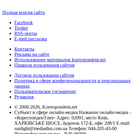
Полная версия сайта
Facebook
Twitter
RSS-ленты
E-mail рассылка
Контакты
Реклама на сайте
Использование материалов korrespondent.net
Правила пользования сайтом
Договор пользования сайтом
Политика в сфере конфиденциальности и персональных
данных
Пользовательское соглашение
Редакция
© 2000-2026, Korrespondent.net
Субъект в сфере онлайн-медиа Название онлайн-медиа -
«КореспонденТ.net» Адрес: 02091, місто Київ,
ХАРКІВСЬКЕ ШОСЕ, будинок 172-Б, офіс 208/1 E-mail:
sunlight@mediadim.com.ua
Телефон: 044-205-43-00
Идентификатор медиа - R40-06068