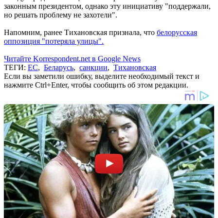
законным президентом, однако эту инициативу "поддержали,
но решать проблему не захотели".
Напомним, ранее Тихановская признала, что
белорусская
оппозиция "потеряла улицы".
Читайте Korrespondent.net в Google News
ТЕГИ:
ЕС
,
Беларусь
,
санкции
,
Тихановская
Если вы заметили ошибку, выделите необходимый текст и
нажмите Ctrl+Enter, чтобы сообщить об этом редакции.