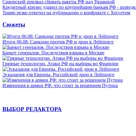
Сикорский призвал сбивать ракеты РФ над Украиной
Кредитный кризис ударил по крупнейшим банкам РФ - разведк
Трамп резко ответил на публикацию о конфликте с Хегсетом
Сюжеты
Итоги 06.08: Санкции против РФ и дрон в Лейпциге
Банкет генералов. Последствия взрыва в Москве
Грязные технологии. Атаки РФ на выборы во Франции
Эскалация для Европы. Российский дрон в Лейпциге
Изменения в армии РФ: что стоит за решением Путина
ВЫБОР РЕДАКТОРА