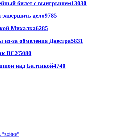
рейный билет с выигрышем
13030
а завершить дело
9785
цкой Михалка
6285
ы из-за обмеления Днестра
5831
так ВСУ
5080
шпион над Балтикой
4740
в "войне"