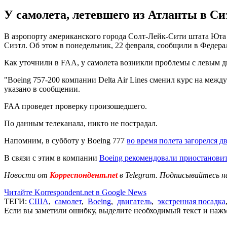
У самолета, летевшего из Атланты в Си
В аэропорту американского города Солт-Лейк-Сити штата Юта 
Сиэтл. Об этом в понедельник, 22 февраля, сообщили в Феде
Как уточнили в FAA, у самолета возникли проблемы с левым д
"Boeing 757-200 компании Delta Air Lines сменил курс на меж
указано в сообщении.
FAA проведет проверку произошедшего.
По данным телеканала, никто не пострадал.
Напомним, в субботу у Boeing 777
во время полета загорелся д
В связи с этим в компании
Boeing рекомендовали приостановит
Новости от
Корреспондент.net
в Telegram. Подписывайтесь н
Читайте Korrespondent.net в Google News
ТЕГИ:
США
,
самолет
,
Boeing
,
двигатель
,
экстренная посадка
Если вы заметили ошибку, выделите необходимый текст и нажми