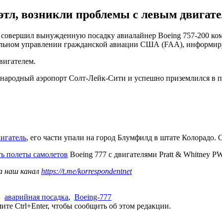
этл, возникли проблемы с левым двигате
совершил вынужденную посадку авиалайнер Boeing 757-200 компа
ральном управлении гражданской авиации США (FAA), информир
вигателем.
дународный аэропорт Солт-Лейк-Сити и успешно приземлился в п
вигатель
, его части упали на город Блумфилд в штате Колорадо.
ь полеты самолетов
Boeing 777 с двигателями Pratt & Whitney P
а наш канал
https://t.me/korrespondentnet
,
аварийная посадка
,
Boeing-777
те Ctrl+Enter, чтобы сообщить об этом редакции.