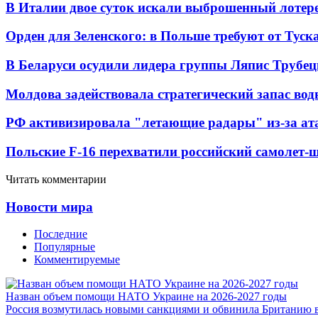
В Италии двое суток искали выброшенный лоте
Орден для Зеленского: в Польше требуют от Туск
В Беларуси осудили лидера группы Ляпис Трубе
Молдова задействовала стратегический запас вод
РФ активизировала "летающие радары" из-за а
Польские F-16 перехватили российский самолет-
Читать комментарии
Новости мира
Последние
Популярные
Комментируемые
Назван объем помощи НАТО Украине на 2026-2027 годы
Россия возмутилась новыми санкциями и обвинила Британию 