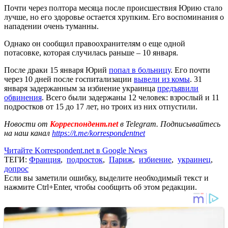
Почти через полтора месяца после происшествия Юрию стало
лучше, но его здоровье остается хрупким. Его воспоминания о
нападении очень туманны.
Однако он сообщил правоохранителям о еще одной
потасовке, которая случилась раньше – 10 января.
После драки 15 января Юрий
попал в больницу
. Его почти
через 10 дней после госпитализации
вывели из комы
. 31
января задержанным за избиение украинца
предъявили
обвинения
. Всего были задержаны 12 человек: взрослый и 11
подростков от 15 до 17 лет, но троих из них отпустили.
Новости от
Корреспондент.net
в Telegram. Подписывайтесь
на наш канал
https://t.me/korrespondentnet
Читайте Korrespondent.net в Google News
ТЕГИ:
Франция
,
подросток
,
Париж
,
избиение
,
украинец
,
допрос
Если вы заметили ошибку, выделите необходимый текст и
нажмите Ctrl+Enter, чтобы сообщить об этом редакции.