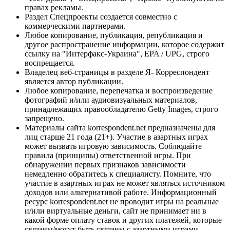
правах рекламы.
Раздел Спецпроекты создается совместно с
коммерческими партнерами.
Любое копирование, публикация, републикация и
другое распространение информации, которое содержит
ссылку на "Интерфакс-Украина", EPA / UPG, строго
воспрещается.
Владелец веб-страницы в разделе Я- Корреспондент
является автор публикации.
Любое копирование, перепечатка и воспроизведение
фотографий и/или аудиовизуальных материалов,
принадлежащих правообладателю Getty Images, строго
запрещено.
Материалы сайта korrespondent.net предназначены для
лиц старше 21 года (21+). Участие в азартных играх
может вызвать игровую зависимость. Соблюдайте
правила (принципы) ответственной игры. При
обнаружении первых признаков зависимости
немедленно обратитесь к специалисту. Помните, что
участие в азартных играх не может являться источником
доходов или альтернативой работе. Информационный
ресурс korrespondent.net не проводит игры на реальные
и/или виртуальные деньги, сайт не принимает ни в
какой форме оплату ставок и других платежей, которые
связаны/могут быть связаны с азартными играми,