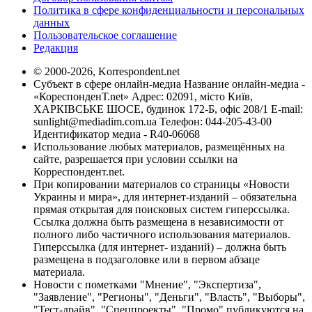
Политика в сфере конфиденциальности и персональных
данных
Пользовательское соглашение
Редакция
© 2000-2026, Korrespondent.net
Субъект в сфере онлайн-медиа Название онлайн-медиа -
«КореспонденТ.net» Адрес: 02091, місто Київ,
ХАРКІВСЬКЕ ШОСЕ, будинок 172-Б, офіс 208/1 E-mail:
sunlight@mediadim.com.ua
Телефон: 044-205-43-00
Идентификатор медиа - R40-06068
Использование любых материалов, размещённых на
сайте, разрешается при условии ссылки на
Корреспондент.net.
При копировании материалов со страницы «Новости
Украины и мира», для интернет-изданий – обязательна
прямая открытая для поисковых систем гиперссылка.
Ссылка должна быть размещена в независимости от
полного либо частичного использования материалов.
Гиперссылка (для интернет- изданий) – должна быть
размещена в подзаголовке или в первом абзаце
материала.
Новости с пометками "Мнение", "Экспертиза",
"Заявление", "Регионы", "Деньги", "Власть", "Выборы",
"Тест-драйв", "Спецпроекты", "Промо" публикуются на