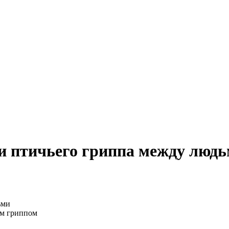
и птичьего гриппа между люд
им гриппом