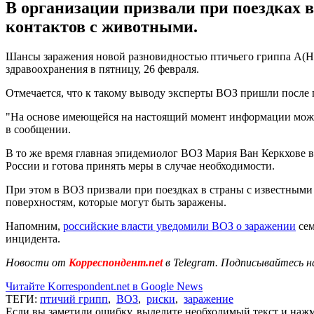
В организации призвали при поездках 
контактов с животными.
Шансы заражения новой разновидностью птичьего гриппа А(H5
здравоохранения в пятницу, 26 февраля.
Отмечается, что к такому выводу эксперты ВОЗ пришли после
"На основе имеющейся на настоящий момент информации можно с
в сообщении.
В то же время главная эпидемиолог ВОЗ Мария Ван Керкхове в
России и готова принять меры в случае необходимости.
При этом в ВОЗ призвали при поездках в страны с известными
поверхностям, которые могут быть заражены.
Напомним,
российские власти уведомили ВОЗ о заражении
сем
инцидента.
Новости от
Корреспондент.net
в Telegram. Подписывайтесь н
Читайте Korrespondent.net в Google News
ТЕГИ:
птичий грипп
,
ВОЗ
,
риски
,
заражение
Если вы заметили ошибку, выделите необходимый текст и нажми