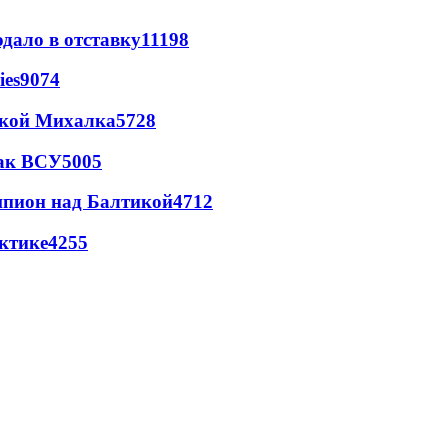
дало в отставку
11198
ies
9074
цкой Михалка
5728
так ВСУ
5005
шпион над Балтикой
4712
ктике
4255