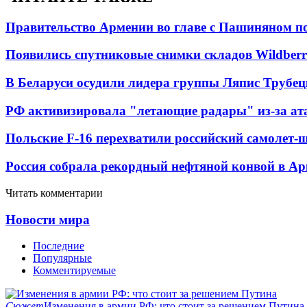
Правительство Армении во главе с Пашиняном по
Появились спутниковые снимки складов Wildberr
В Беларуси осудили лидера группы Ляпис Трубе
РФ активизировала "летающие радары" из-за а
Польские F-16 перехватили российский самолет-
Россия собрала рекордный нефтяной конвой в Ар
Читать комментарии
Новости мира
Последние
Популярные
Комментируемые
Сюжет
Изменения в армии РФ: что стоит за решением Путина