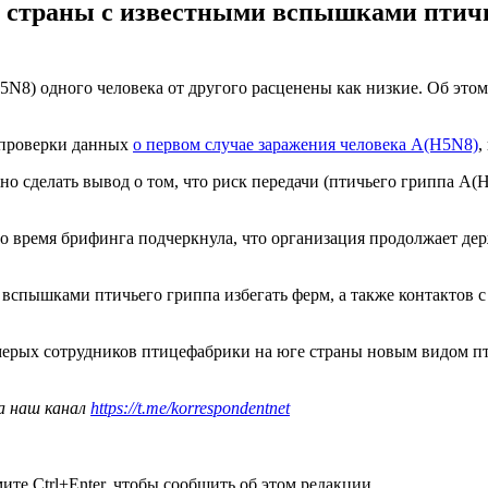
в страны с известными вспышками птичье
N8) одного человека от другого расценены как низкие. Об этом
 проверки данных
о первом случае заражения человека А(H5N8)
,
делать вывод о том, что риск передачи (птичьего гриппа А(H5N8
о время брифинга подчеркнула, что организация продолжает де
 вспышками птичьего гриппа избегать ферм, а также контактов
ерых сотрудников птицефабрики на юге страны новым видом пт
а наш канал
https://t.me/korrespondentnet
те Ctrl+Enter, чтобы сообщить об этом редакции.