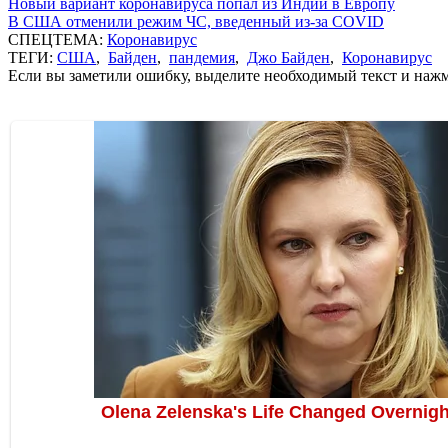
Новый вариант коронавируса попал из Индии в Европу
В США отменили режим ЧС, введенный из-за COVID
СПЕЦТЕМА:
Коронавирус
ТЕГИ:
США
,
Байден
,
пандемия
,
Джо Байден
,
Коронавирус
Если вы заметили ошибку, выделите необходимый текст и нажми