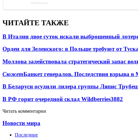
ЧИТАЙТЕ ТАКЖЕ
В Италии двое суток искали выброшенный лоте
Орден для Зеленского: в Польше требуют от Туск
Молдова задействовала стратегический запас вод
Сюжет
Банкет генералов. Последствия взрыва в 
В Беларуси осудили лидера группы Ляпис Трубе
В РФ горит очередной склад Wildberries
3882
Читать комментарии
Новости мира
Последние