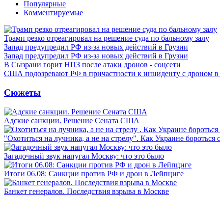
Популярные
Комментируемые
Трамп резко отреагировал на решение суда по бальному залу
Запад предупредил РФ из-за новых действий в Грузии
Запад предупредил РФ из-за новых действий в Грузии
В Сызрани горит НПЗ после атаки дронов - соцсети
США подозревают РФ в причастности к инциденту с дроном в
Сюжеты
Адские санкции. Решение Сената США
"Охотиться на лучника, а не на стрелу". Как Украине бороться 
Загадочный звук напугал Москву: что это было
Итоги 06.08: Санкции против РФ и дрон в Лейпциге
Банкет генералов. Последствия взрыва в Москве