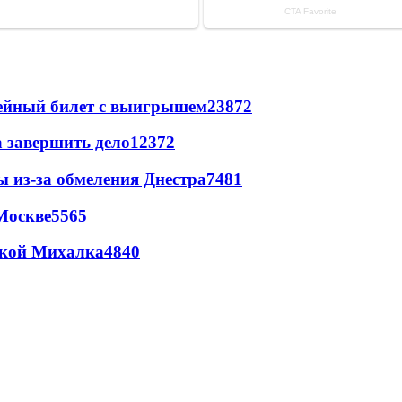
рейный билет с выигрышем
23872
а завершить дело
12372
ы из-за обмеления Днестра
7481
Москве
5565
цкой Михалка
4840