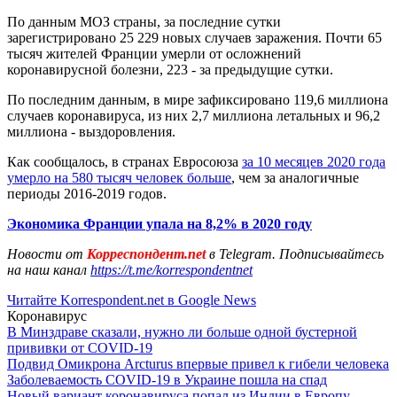
По данным МОЗ страны, за последние сутки
зарегистрировано 25 229 новых случаев заражения. Почти 65
тысяч жителей Франции умерли от осложнений
коронавирусной болезни, 223 - за предыдущие сутки.
По последним данным, в мире зафиксировано 119,6 миллиона
случаев коронавируса, из них 2,7 миллиона летальных и 96,2
миллиона - выздоровления.
Как сообщалось, в странах Евросоюза
за 10 месяцев 2020 года
умерло на 580 тысяч человек больше
, чем за аналогичные
периоды 2016-2019 годов.
Экономика Франции упала на 8,2% в 2020 году
Новости от
Корреспондент.net
в Telegram. Подписывайтесь
на наш канал
https://t.me/korrespondentnet
Читайте Korrespondent.net в Google News
Коронавирус
В Минздраве сказали, нужно ли больше одной бустерной
прививки от COVID-19
Подвид Омикрона Arcturus впервые привел к гибели человека
Заболеваемость COVID-19 в Украине пошла на спад
Новый вариант коронавируса попал из Индии в Европу