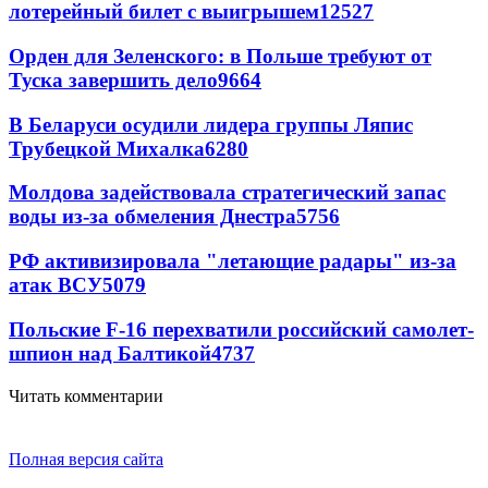
лотерейный билет с выигрышем
12527
Орден для Зеленского: в Польше требуют от
Туска завершить дело
9664
В Беларуси осудили лидера группы Ляпис
Трубецкой Михалка
6280
Молдова задействовала стратегический запас
воды из-за обмеления Днестра
5756
РФ активизировала "летающие радары" из-за
атак ВСУ
5079
Польские F-16 перехватили российский самолет-
шпион над Балтикой
4737
Читать комментарии
Полная версия сайта