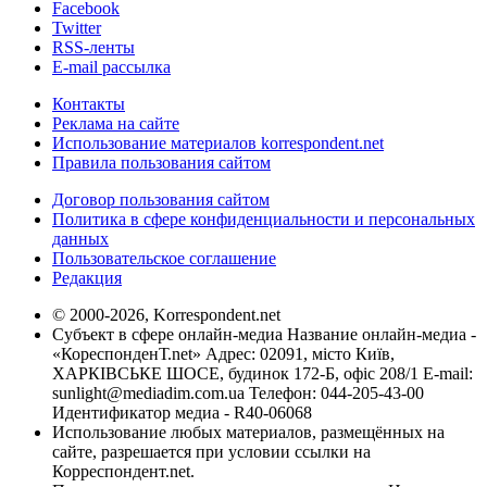
Facebook
Twitter
RSS-ленты
E-mail рассылка
Контакты
Реклама на сайте
Использование материалов korrespondent.net
Правила пользования сайтом
Договор пользования сайтом
Политика в сфере конфиденциальности и персональных
данных
Пользовательское соглашение
Редакция
© 2000-2026, Korrespondent.net
Субъект в сфере онлайн-медиа Название онлайн-медиа -
«КореспонденТ.net» Адрес: 02091, місто Київ,
ХАРКІВСЬКЕ ШОСЕ, будинок 172-Б, офіс 208/1 E-mail:
sunlight@mediadim.com.ua
Телефон: 044-205-43-00
Идентификатор медиа - R40-06068
Использование любых материалов, размещённых на
сайте, разрешается при условии ссылки на
Корреспондент.net.