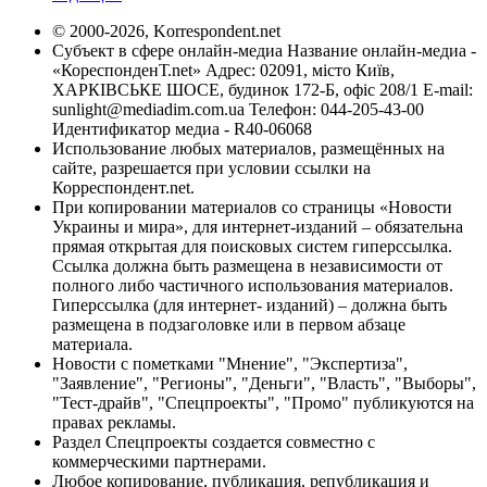
© 2000-2026, Korrespondent.net
Субъект в сфере онлайн-медиа Название онлайн-медиа -
«КореспонденТ.net» Адрес: 02091, місто Київ,
ХАРКІВСЬКЕ ШОСЕ, будинок 172-Б, офіс 208/1 E-mail:
sunlight@mediadim.com.ua
Телефон: 044-205-43-00
Идентификатор медиа - R40-06068
Использование любых материалов, размещённых на
сайте, разрешается при условии ссылки на
Корреспондент.net.
При копировании материалов со страницы «Новости
Украины и мира», для интернет-изданий – обязательна
прямая открытая для поисковых систем гиперссылка.
Ссылка должна быть размещена в независимости от
полного либо частичного использования материалов.
Гиперссылка (для интернет- изданий) – должна быть
размещена в подзаголовке или в первом абзаце
материала.
Новости с пометками "Мнение", "Экспертиза",
"Заявление", "Регионы", "Деньги", "Власть", "Выборы",
"Тест-драйв", "Спецпроекты", "Промо" публикуются на
правах рекламы.
Раздел Спецпроекты создается совместно с
коммерческими партнерами.
Любое копирование, публикация, републикация и