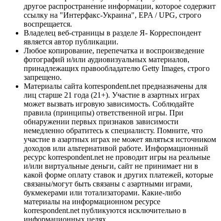
другое распространение информации, которое содержит
ссылку на "Интерфакс-Украина", EPA / UPG, строго
воспрещается.
Владелец веб-страницы в разделе Я- Корреспондент
является автор публикации.
Любое копирование, перепечатка и воспроизведение
фотографий и/или аудиовизуальных материалов,
принадлежащих правообладателю Getty Images, строго
запрещено.
Материалы сайта korrespondent.net предназначены для
лиц старше 21 года (21+). Участие в азартных играх
может вызвать игровую зависимость. Соблюдайте
правила (принципы) ответственной игры. При
обнаружении первых признаков зависимости
немедленно обратитесь к специалисту. Помните, что
участие в азартных играх не может являться источником
доходов или альтернативой работе. Информационный
ресурс korrespondent.net не проводит игры на реальные
и/или виртуальные деньги, сайт не принимает ни в
какой форме оплату ставок и других платежей, которые
связаны/могут быть связаны с азартными играми,
букмекерами или тотализаторами. Какие-либо
материалы на информационном ресурсе
korrespondent.net публикуются исключительно в
информационных целях.