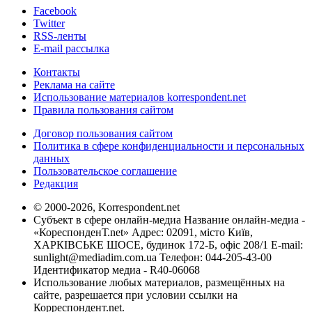
Facebook
Twitter
RSS-ленты
E-mail рассылка
Контакты
Реклама на сайте
Использование материалов korrespondent.net
Правила пользования сайтом
Договор пользования сайтом
Политика в сфере конфиденциальности и персональных
данных
Пользовательское соглашение
Редакция
© 2000-2026, Korrespondent.net
Субъект в сфере онлайн-медиа Название онлайн-медиа -
«КореспонденТ.net» Адрес: 02091, місто Київ,
ХАРКІВСЬКЕ ШОСЕ, будинок 172-Б, офіс 208/1 E-mail:
sunlight@mediadim.com.ua
Телефон: 044-205-43-00
Идентификатор медиа - R40-06068
Использование любых материалов, размещённых на
сайте, разрешается при условии ссылки на
Корреспондент.net.