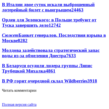
В Италии двое суток искали выброшенный
лотерейный билет с выигрышем
24463
Орден для Зеленского: в Польше требуют от
Туска завершить дело
12742
Сюжет
Банкет генералов. Последствия взрыва в
Москве
8282
Молдова задействовала стратегический запас
воды из-за обмеления Днестра
7633
В Беларуси осудили лидера группы Ляпис
Трубецкой Михалка
4861
В РФ горит очередной склад Wildberries
3918
Читать комментарии
Полная версия сайта