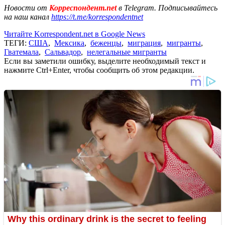
Новости от
Корреспондент.net
в Telegram. Подписывайтесь
на наш канал
https://t.me/korrespondentnet
Читайте Korrespondent.net в Google News
ТЕГИ:
США
,
Мексика
,
беженцы
,
миграция
,
мигранты
,
Гватемала
,
Сальвадор
,
нелегальные мигранты
Если вы заметили ошибку, выделите необходимый текст и
нажмите Ctrl+Enter, чтобы сообщить об этом редакции.