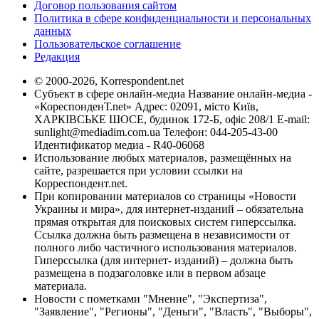
Договор пользования сайтом
Политика в сфере конфиденциальности и персональных
данных
Пользовательское соглашение
Редакция
© 2000-2026, Korrespondent.net
Субъект в сфере онлайн-медиа Название онлайн-медиа -
«КореспонденТ.net» Адрес: 02091, місто Київ,
ХАРКІВСЬКЕ ШОСЕ, будинок 172-Б, офіс 208/1 E-mail:
sunlight@mediadim.com.ua
Телефон: 044-205-43-00
Идентификатор медиа - R40-06068
Использование любых материалов, размещённых на
сайте, разрешается при условии ссылки на
Корреспондент.net.
При копировании материалов со страницы «Новости
Украины и мира», для интернет-изданий – обязательна
прямая открытая для поисковых систем гиперссылка.
Ссылка должна быть размещена в независимости от
полного либо частичного использования материалов.
Гиперссылка (для интернет- изданий) – должна быть
размещена в подзаголовке или в первом абзаце
материала.
Новости с пометками "Мнение", "Экспертиза",
"Заявление", "Регионы", "Деньги", "Власть", "Выборы",