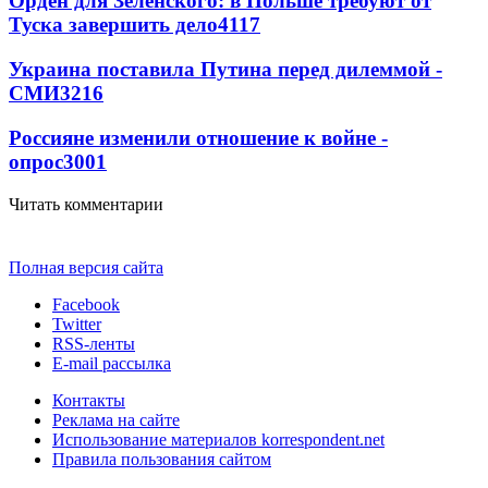
Орден для Зеленского: в Польше требуют от
Туска завершить дело
4117
Украина поставила Путина перед дилеммой -
СМИ
3216
Россияне изменили отношение к войне -
опрос
3001
Читать комментарии
Полная версия сайта
Facebook
Twitter
RSS-ленты
E-mail рассылка
Контакты
Реклама на сайте
Использование материалов korrespondent.net
Правила пользования сайтом