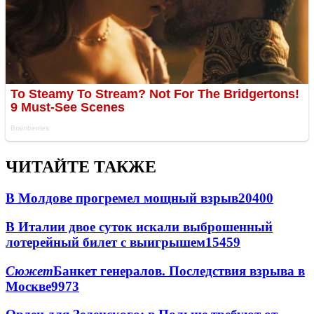
ЧИТАЙТЕ ТАКЖЕ
В Молдове прогремел мощный взрыв
20400
В Италии двое суток искали выброшенный
лотерейный билет с выигрышем
15459
Сюжет
Банкет генералов. Последствия взрыва в
Москве
9973