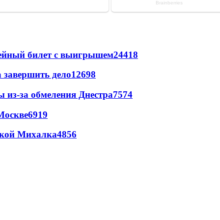
рейный билет с выигрышем
24418
а завершить дело
12698
ы из-за обмеления Днестра
7574
Москве
6919
цкой Михалка
4856