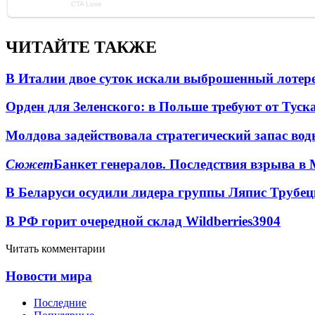
ЧИТАЙТЕ ТАКЖЕ
В Италии двое суток искали выброшенный лоте
Орден для Зеленского: в Польше требуют от Туск
Молдова задействовала стратегический запас вод
Сюжет
Банкет генералов. Последствия взрыва в 
В Беларуси осудили лидера группы Ляпис Трубе
В РФ горит очередной склад Wildberries
3904
Читать комментарии
Новости мира
Последние