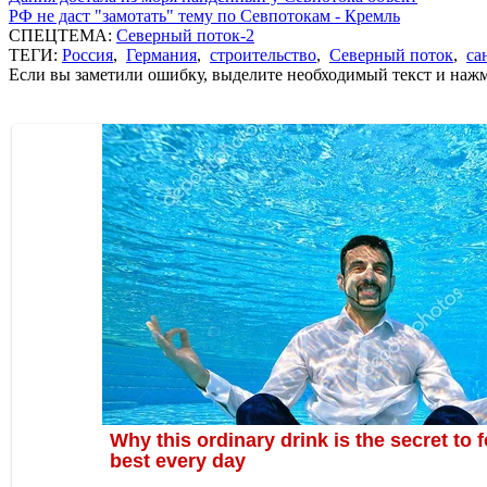
РФ не даст "замотать" тему по Севпотокам - Кремль
СПЕЦТЕМА:
Северный поток-2
ТЕГИ:
Россия
,
Германия
,
строительство
,
Северный поток
,
са
Если вы заметили ошибку, выделите необходимый текст и нажми