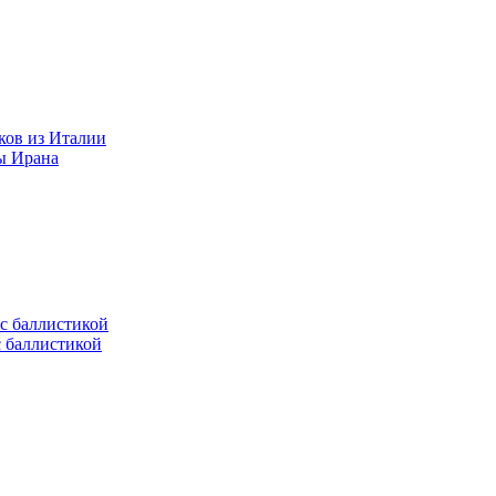
ков из Италии
ы Ирана
с баллистикой