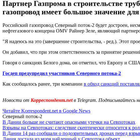
Партнер Газпрома в строительстве тру
газопровод имеет большое значение дл
Российский газопровод Северный поток-2 будет достроен, нес
нефтегазового концерна OMV Райнер Зеле, являющий партнеро
"Я надеюсь на это (завершение строительства, - ред.). Этот пр
Он добавил, что при этом ответственность за принятие решени
Говоря о санкциях Белого дома, он отметил, что Европу и США 
Госдеп предупредил участников Северного потока-2
Как сообщалось ранее, три компании
в обход санкций поставл
Новости от
Корреспондент.net
в Telegram. Подписывайтесь н
Читайте Korrespondent.net в Google News
Северный поток-2
В Дании больше не считают опасными утечки на Севпотоках
Взрывы на Севпотоках: следствие скептически относится к ро
В Дании 14 раз сообщали о подозрительных дронах перед взр
Дания достала из моря найденный у Севпотока объект