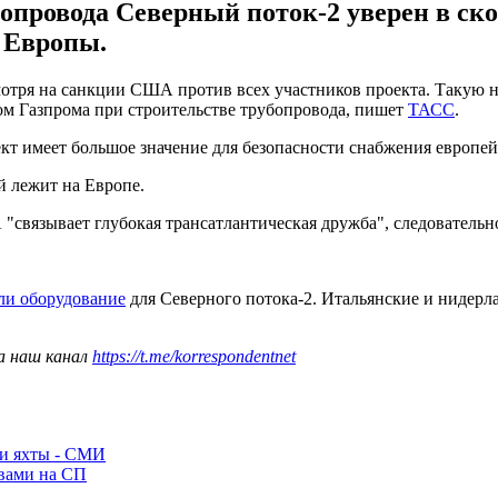
бопровода Северный поток-2 уверен в ск
я Европы.
мотря на санкции США против всех участников проекта. Такую 
м Газпрома при строительстве трубопровода, пишет
ТАСС
.
оект имеет большое значение для безопасности снабжения европейс
й лежит на Европе.
"связывает глубокая трансатлантическая дружба", следовательно,
яли оборудование
для Северного потока-2. Итальянские и нидерл
а наш канал
https://t.me/korrespondentnet
ли яхты - СМИ
ывами на СП