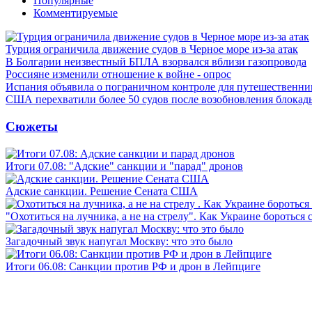
Популярные
Комментируемые
Турция ограничила движение судов в Черное море из-за атак
В Болгарии неизвестный БПЛА взорвался вблизи газопровода
Россияне изменили отношение к войне - опрос
Испания объявила о пограничном контроле для путешественни
США перехватили более 50 судов после возобновления блокад
Сюжеты
Итоги 07.08: "Адские" санкции и "парад" дронов
Адские санкции. Решение Сената США
"Охотиться на лучника, а не на стрелу". Как Украине бороться 
Загадочный звук напугал Москву: что это было
Итоги 06.08: Санкции против РФ и дрон в Лейпциге