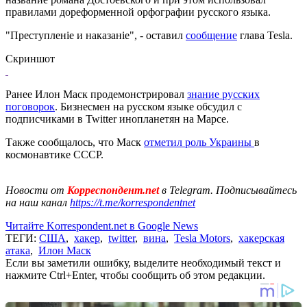
правилами дореформенной орфографии русского языка.
"Преступленіе и наказаніе", - оставил
сообщение
глава Tesla.
Скриншот
Ранее Илон Маск продемонстрировал
знание русских
поговорок
. Бизнесмен на русском языке обсудил с
подписчиками в Twitter инопланетян на Марсе.
Также сообщалось, что Маск
отметил роль Украины
в
космонавтике СССР.
Новости от
Корреспондент.net
в Telegram. Подписывайтесь
на наш канал
https://t.me/korrespondentnet
Читайте Korrespondent.net в Google News
ТЕГИ:
США
,
хакер
,
twitter
,
вина
,
Tesla Motors
,
хакерская
атака
,
Илон Маск
Если вы заметили ошибку, выделите необходимый текст и
нажмите Ctrl+Enter, чтобы сообщить об этом редакции.