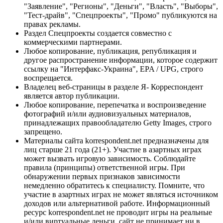
"Заявление", "Регионы", "Деньги", "Власть", "Выборы",
"Тест-драйв", "Спецпроекты", "Промо" публикуются на
правах рекламы.
Раздел Спецпроекты создается совместно с
коммерческими партнерами.
Любое копирование, публикация, републикация и
другое распространение информации, которое содержит
ссылку на "Интерфакс-Украина", EPA / UPG, строго
воспрещается.
Владелец веб-страницы в разделе Я- Корреспондент
является автор публикации.
Любое копирование, перепечатка и воспроизведение
фотографий и/или аудиовизуальных материалов,
принадлежащих правообладателю Getty Images, строго
запрещено.
Материалы сайта korrespondent.net предназначены для
лиц старше 21 года (21+). Участие в азартных играх
может вызвать игровую зависимость. Соблюдайте
правила (принципы) ответственной игры. При
обнаружении первых признаков зависимости
немедленно обратитесь к специалисту. Помните, что
участие в азартных играх не может являться источником
доходов или альтернативой работе. Информационный
ресурс korrespondent.net не проводит игры на реальные
и/или виртуальные деньги, сайт не принимает ни в