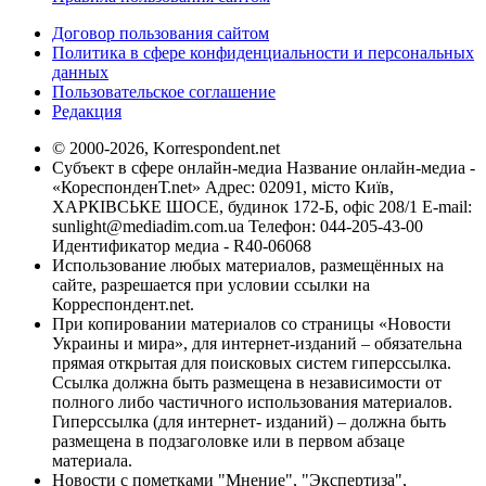
Договор пользования сайтом
Политика в сфере конфиденциальности и персональных
данных
Пользовательское соглашение
Редакция
© 2000-2026, Korrespondent.net
Субъект в сфере онлайн-медиа Название онлайн-медиа -
«КореспонденТ.net» Адрес: 02091, місто Київ,
ХАРКІВСЬКЕ ШОСЕ, будинок 172-Б, офіс 208/1 E-mail:
sunlight@mediadim.com.ua
Телефон: 044-205-43-00
Идентификатор медиа - R40-06068
Использование любых материалов, размещённых на
сайте, разрешается при условии ссылки на
Корреспондент.net.
При копировании материалов со страницы «Новости
Украины и мира», для интернет-изданий – обязательна
прямая открытая для поисковых систем гиперссылка.
Ссылка должна быть размещена в независимости от
полного либо частичного использования материалов.
Гиперссылка (для интернет- изданий) – должна быть
размещена в подзаголовке или в первом абзаце
материала.
Новости с пометками "Мнение", "Экспертиза",