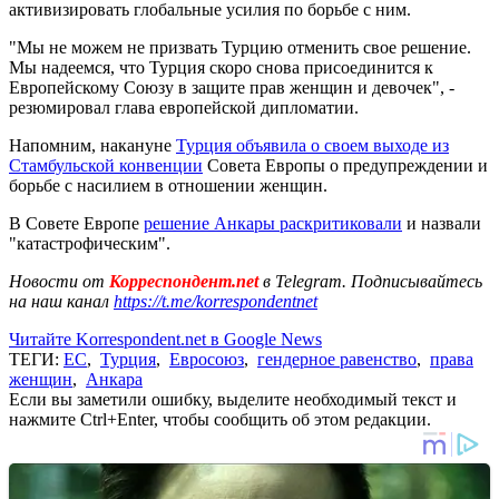
активизировать глобальные усилия по борьбе с ним.
"Мы не можем не призвать Турцию отменить свое решение.
Мы надеемся, что Турция скоро снова присоединится к
Европейскому Союзу в защите прав женщин и девочек", -
резюмировал глава европейской дипломатии.
Напомним, накануне
Турция объявила о своем выходе из
Стамбульской конвенции
Совета Европы о предупреждении и
борьбе с насилием в отношении женщин.
В Совете Европе
решение Анкары раскритиковали
и назвали
"катастрофическим".
Новости от
Корреспондент.net
в Telegram. Подписывайтесь
на наш канал
https://t.me/korrespondentnet
Читайте Korrespondent.net в Google News
ТЕГИ:
ЕС
,
Турция
,
Евросоюз
,
гендерное равенство
,
права
женщин
,
Анкара
Если вы заметили ошибку, выделите необходимый текст и
нажмите Ctrl+Enter, чтобы сообщить об этом редакции.