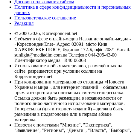
Договор пользования сайтом
Политика в сфере конфиденциальности и персональных
данных
Пользовательское соглашение
Редакция
© 2000-2026, Korrespondent.net
Субъект в сфере онлайн-медиа Название онлайн-медиа -
«КореспонденТ.net» Адрес: 02091, місто Київ,
ХАРКІВСЬКЕ ШОСЕ, будинок 172-Б, офіс 208/1 E-mail:
sunlight@mediadim.com.ua
Телефон: 044-205-43-00
Идентификатор медиа - R40-06068
Использование любых материалов, размещённых на
сайте, разрешается при условии ссылки на
Корреспондент.net.
При копировании материалов со страницы «Новости
Украины и мира», для интернет-изданий – обязательна
прямая открытая для поисковых систем гиперссылка.
Ссылка должна быть размещена в независимости от
полного либо частичного использования материалов.
Гиперссылка (для интернет- изданий) – должна быть
размещена в подзаголовке или в первом абзаце
материала.
Новости с пометками "Мнение", "Экспертиза",
"Заявление", "Регионы", "Деньги", "Власть", "Выборы",