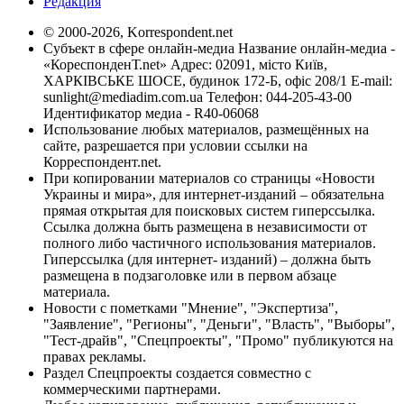
Редакция
© 2000-2026, Korrespondent.net
Субъект в сфере онлайн-медиа Название онлайн-медиа -
«КореспонденТ.net» Адрес: 02091, місто Київ,
ХАРКІВСЬКЕ ШОСЕ, будинок 172-Б, офіс 208/1 E-mail:
sunlight@mediadim.com.ua
Телефон: 044-205-43-00
Идентификатор медиа - R40-06068
Использование любых материалов, размещённых на
сайте, разрешается при условии ссылки на
Корреспондент.net.
При копировании материалов со страницы «Новости
Украины и мира», для интернет-изданий – обязательна
прямая открытая для поисковых систем гиперссылка.
Ссылка должна быть размещена в независимости от
полного либо частичного использования материалов.
Гиперссылка (для интернет- изданий) – должна быть
размещена в подзаголовке или в первом абзаце
материала.
Новости с пометками "Мнение", "Экспертиза",
"Заявление", "Регионы", "Деньги", "Власть", "Выборы",
"Тест-драйв", "Спецпроекты", "Промо" публикуются на
правах рекламы.
Раздел Спецпроекты создается совместно с
коммерческими партнерами.