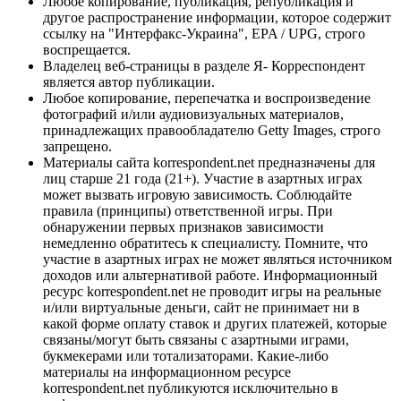
Любое копирование, публикация, републикация и
другое распространение информации, которое содержит
ссылку на "Интерфакс-Украина", EPA / UPG, строго
воспрещается.
Владелец веб-страницы в разделе Я- Корреспондент
является автор публикации.
Любое копирование, перепечатка и воспроизведение
фотографий и/или аудиовизуальных материалов,
принадлежащих правообладателю Getty Images, строго
запрещено.
Материалы сайта korrespondent.net предназначены для
лиц старше 21 года (21+). Участие в азартных играх
может вызвать игровую зависимость. Соблюдайте
правила (принципы) ответственной игры. При
обнаружении первых признаков зависимости
немедленно обратитесь к специалисту. Помните, что
участие в азартных играх не может являться источником
доходов или альтернативой работе. Информационный
ресурс korrespondent.net не проводит игры на реальные
и/или виртуальные деньги, сайт не принимает ни в
какой форме оплату ставок и других платежей, которые
связаны/могут быть связаны с азартными играми,
букмекерами или тотализаторами. Какие-либо
материалы на информационном ресурсе
korrespondent.net публикуются исключительно в