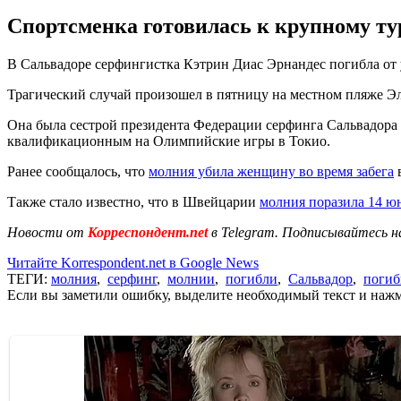
Спортсменка готовилась к крупному т
В Сальвадоре серфингистка Кэтрин Диас Эрнандес погибла от 
Трагический случай произошел в пятницу на местном пляже Эль
Она была сестрой президента Федерации серфинга Сальвадора Х
квалификационным на Олимпийские игры в Токио.
Ранее сообщалось, что
молния убила женщину во время забега
в
Также стало известно, что в Швейцарии
молния поразила 14 ю
Новости от
Корреспондент.net
в Telegram. Подписывайтесь н
Читайте Korrespondent.net в Google News
ТЕГИ:
молния
,
серфинг
,
молнии
,
погибли
,
Сальвадор
,
поги
Если вы заметили ошибку, выделите необходимый текст и нажми