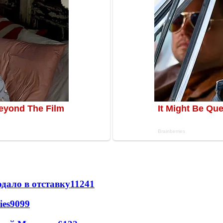
дало в отставку
11241
ies
9099