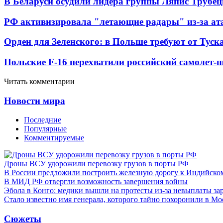
В Беларуси осудили лидера группы Ляпис Трубе
РФ активизировала "летающие радары" из-за а
Орден для Зеленского: в Польше требуют от Туск
Польские F-16 перехватили российский самолет-
Читать комментарии
Новости мира
Последние
Популярные
Комментируемые
Дроны ВСУ удорожили перевозку грузов в порты РФ
В России предложили построить железную дорогу к Индийско
В МИД РФ отвергли возможность завершения войны
Эбола в Конго: медики вышли на протесты из-за невыплаты за
Стало известно имя генерала, которого тайно похоронили в Мо
Сюжеты