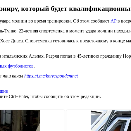
урниру, который будет квалификационны
удара молнии во время тренировки. Об этом сообщает
AP
в восре
-Тунко. 22-летняя спортсменка в момент удара молнии находила
осе Диаса. Спортсменка готовилась к предстоящему в конце мая
 итальянских Альпах. Разряд попал в 45-летнюю гражданку Нор
ных футболистов
.
а наш канал
https://t.me/korrespondentnet
бшие
те Ctrl+Enter, чтобы сообщить об этом редакции.