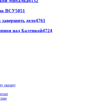
цкой Михалка
6132
так ВСУ
5051
а завершить дело
4761
шпион над Балтикой
4724
му океану
рплат
скве