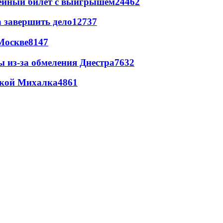
рейный билет с выигрышем
24462
а завершить дело
12737
Москве
8147
ы из-за обмеления Днестра
7632
цкой Михалка
4861