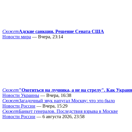
Сюжет
Адские санкции. Решение Сената США
Новости мира
— Вчера, 23:14
Сюжет
"Охотиться на лучника, а не на стрелу". Как Украи
Новости Украины
— Вчера, 16:38
Сюжет
Загадочный звук напугал Москву: что это было
Новости России
— Вчера, 15:29
Сюжет
Банкет генералов. Последствия взрыва в Москве
Новости России
— 6 августа 2026, 23:58