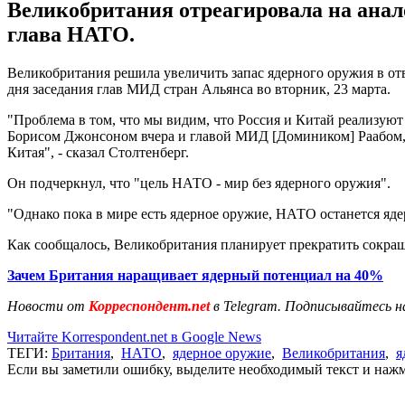
Великобритания отреагировала на анал
глава НАТО.
Великобритания решила увеличить запас ядерного оружия в от
дня заседания глав МИД стран Альянса во вторник, 23 марта.
"Проблема в том, что мы видим, что Россия и Китай реализую
Борисом Джонсоном вчера и главой МИД [Домиником] Раабом, и
Китая", - сказал Столтенберг.
Он подчеркнул, что "цель НАТО - мир без ядерного оружия".
"Однако пока в мире есть ядерное оружие, НАТО останется яд
Как сообщалось, Великобритания планирует прекратить сокр
Зачем Британия наращивает ядерный потенциал на 40%
Новости от
Корреспондент.net
в Telegram. Подписывайтесь н
Читайте Korrespondent.net в Google News
ТЕГИ:
Британия
,
НАТО
,
ядерное оружие
,
Великобритания
,
я
Если вы заметили ошибку, выделите необходимый текст и нажми