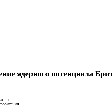
ение ядерного потенциала Бри
кобритании