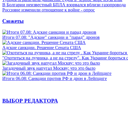
В Болгарии неизвестный БПЛА взорвался вблизи газопровода
Россияне изменили отношение к войне - опрос
Сюжеты
Итоги 07.08: "Адские" санкции и "парад" дронов
Адские санкции. Решение Сената США
"Охотиться на лучника, а не на стрелу". Как Украине бороться 
Загадочный звук напугал Москву: что это было
Итоги 06.08: Санкции против РФ и дрон в Лейпциге
ВЫБОР РЕДАКТОРА