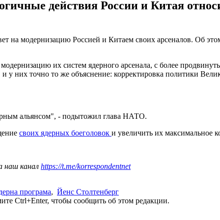
огичные действия России и Китая относ
вет на модернизацию Россией и Китаем своих арсеналов. Об эт
т модернизацию их систем ядерного арсенала, с более продвину
 у них точно то же объяснение: корректировка политики Велик
ерным альянсом", - подытожил глава НАТО.
ащение
своих ядерных боеголовок
и увеличить их максимальное ко
а наш канал
https://t.me/korrespondentnet
дерна програма
,
Йенс Столтенберг
те Ctrl+Enter, чтобы сообщить об этом редакции.