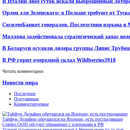
В Италии двое суток искали выброшенный лоте
Орден для Зеленского: в Польше требуют от Туск
Сюжет
Банкет генералов. Последствия взрыва в 
Молдова задействовала стратегический запас вод
В Беларуси осудили лидера группы Ляпис Трубе
В РФ горит очередной склад Wildberries
3918
Читать комментарии
Новости мира
Последние
Популярные
Комментируемые
Тайфун Дельфин обрушился на Японию, есть пострадавшие
Совбез ООН обсудит обращение с пленными в РФ
Турция ограничила движение судов в Черное море из-за атак