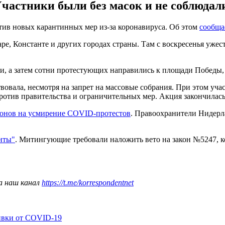
Участники были без масок и не соблюда
тив новых карантинных мер из-за коронавируса. Об этом
сообща
е, Константе и других городах страны. Там с воскресенья ужест
и, а затем сотни протестующих направились к площади Победы, 
овала, несмотря на запрет на массовые собрания. При этом уча
отив правительства и ограничительных мер. Акция закончилась 
онов на усмирение COVID-протестов
. Правоохранители Нидерл
нты"
. Митингующие требовали наложить вето на закон №5247, 
а наш канал
https://t.me/korrespondentnet
ивки от COVID-19