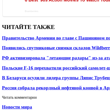
ЧИТАЙТЕ ТАКЖЕ
Правительство Армении во главе с Пашиняном по
Появились спутниковые снимки складов Wildberr
РФ активизировала "летающие радары" из-за а
Польские F-16 перехватили российский самолет-
В Беларуси осудили лидера группы Ляпис Трубе
Россия собрала рекордный нефтяной конвой в Ар
Читать комментарии
Новости мира