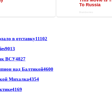
дало в отставку
11102
ies
9013
так ВСУ
4827
шпион над Балтикой
4600
цкой Михалка
4354
ктике
4169