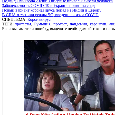
Подвид Омикрона Arcturus впервые привел к гибели человека
Заболеваемость COVID-19 в Украине пошла на спад
Новый вариант коронавируса попал из Индии в Европу
В США отменили режим ЧС, введенный из-за COVID
СПЕЦТЕМА:
Коронавирус
ТЕГИ:
протесты
,
Румыния
,
протест
,
пандемия
,
карантин
,
ак
Если вы заметили ошибку, выделите необходимый текст и нажми