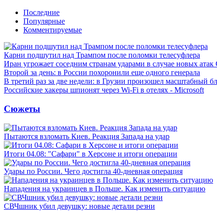
Последние
Популярные
Комментируемые
Карни подшутил над Трампом после поломки телесуфлера
Иран угрожает соседним странам ударами в случае новых ат
Второй за день: в России похоронили еще одного генерала
В третий раз за две недели: в Грузии произошел масштабный б
Российские хакеры шпионят через Wi-Fi в отелях - Microsoft
Сюжеты
Пытаются взломать Киев. Реакция Запада на удар
Итоги 04.08: "Сафари" в Херсоне и итоги операции
Удары по России. Чего достигла 40-дневная операция
Нападения на украинцев в Польше. Как изменить ситуацию
СВЧшник убил девушку: новые детали резни