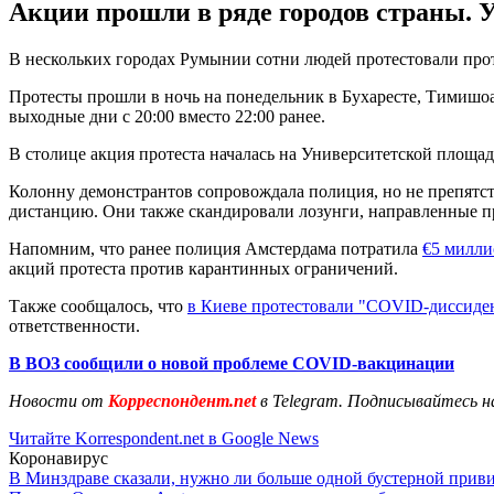
Акции прошли в ряде городов страны. 
В нескольких городах Румынии сотни людей протестовали про
Протесты прошли в ночь на понедельник в Бухаресте, Тимишоар
выходные дни с 20:00 вместо 22:00 ранее.
В столице акция протеста началась на Университетской площад
Колонну демонстрантов сопровождала полиция, но не препятств
дистанцию. Они также скандировали лозунги, направленные пр
Напомним, что ранее полиция Амстердама потратила
€5 милли
акций протеста против карантинных ограничений.
Также сообщалось, что
в Киеве протестовали "COVID-диссиде
ответственности.
В ВОЗ сообщили о новой проблеме COVID-вакцинации
Новости от
Корреспондент.net
в Telegram. Подписывайтесь н
Читайте Korrespondent.net в Google News
Коронавирус
В Минздраве сказали, нужно ли больше одной бустерной прив