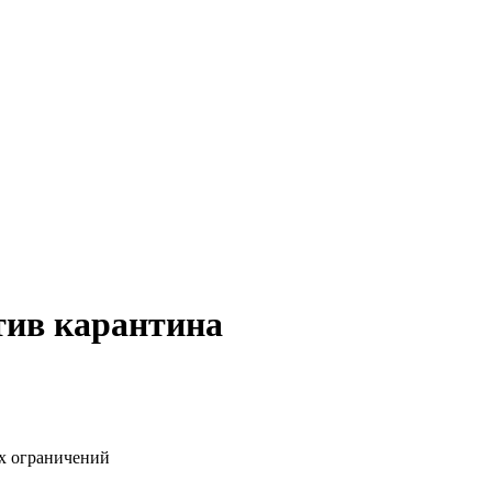
тив карантина
х ограничений