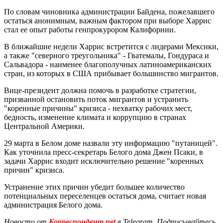
По словам чиновника администрации Байдена, пожелавшего
остаться анонимным, важным фактором при выборе Харрис
стал ее опыт работы генпрокурором Калифорнии.
В ближайшие недели Харрис встретится с лидерами Мексики,
а также "северного треугольника" - Гватемалы, Гондураса и
Сальвадора - наименее благополучных латиноамериканских
стран, из которых в США прибывает большинство мигрантов.
Вице-президент должна помочь в разработке стратегии,
призванной остановить поток мигрантов и устранить
"коренные причины" кризиса - нехватку рабочих мест,
бедность, изменение климата и коррупцию в странах
Центральной Америки.
29 марта в Белом доме назвали эту информацию "путаницей".
Как уточнила пресс-секретарь Белого дома Джен Псаки, в
задачи Харрис входит исключительно решение "коренных
причин" кризиса.
Устранение этих причин убедит большее количество
потенциальных переселенцев остаться дома, считает новая
администрация Белого дома.
Новости от
Корреспондент.net
в Telegram. Подписывайтесь