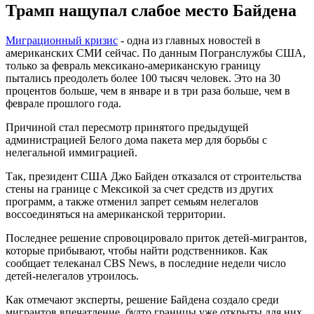
Трамп нащупал слабое место Байдена
Миграционный кризис
- одна из главных новостей в
американских СМИ сейчас. По данным Погранслужбы США,
только за февраль мексикано-американскую границу
пытались преодолеть более 100 тысяч человек. Это на 30
процентов больше, чем в январе и в три раза больше, чем в
феврале прошлого года.
Причиной стал пересмотр принятого предыдущей
администрацией Белого дома пакета мер для борьбы с
нелегальной иммиграцией.
Так, президент США Джо Байден отказался от строительства
стены на границе с Мексикой за счет средств из других
программ, а также отменил запрет семьям нелегалов
воссоединяться на американской территории.
Последнее решение спровоцировало приток детей-мигрантов,
которые прибывают, чтобы найти родственников. Как
сообщает телеканал CBS News, в последние недели число
детей-нелегалов утроилось.
Как отмечают эксперты, решение Байдена создало среди
мигрантов впечатление, будто границы уже открыты для них,