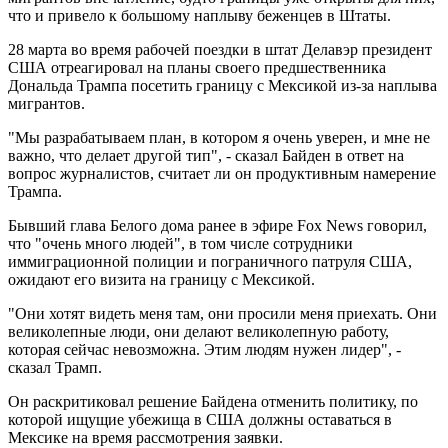
что и привело к большому наплыву беженцев в Штаты.
28 марта во время рабочей поездки в штат Делавэр президент
США отреагировал на планы своего предшественника
Дональда Трампа посетить границу с Мексикой из-за наплыва
мигрантов.
"Мы разрабатываем план, в котором я очень уверен, и мне не
важно, что делает другой тип", - сказал Байден в ответ на
вопрос журналистов, считает ли он продуктивным намерение
Трампа.
Бывший глава Белого дома ранее в эфире Fox News говорил,
что "очень много людей", в том числе сотрудники
иммиграционной полиции и пограничного патруля США,
ожидают его визита на границу с Мексикой.
"Они хотят видеть меня там, они просили меня приехать. Они
великолепные люди, они делают великолепную работу,
которая сейчас невозможна. Этим людям нужен лидер", -
сказал Трамп.
Он раскритиковал решение Байдена отменить политику, по
которой ищущие убежища в США должны оставаться в
Мексике на время рассмотрения заявки.