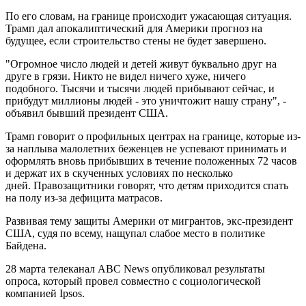
По его словам, на границе происходит ужасающая ситуация.
Трамп дал апокалиптический для Америки прогноз на
будущее, если строительство стены не будет завершено.
"Огромное число людей и детей живут буквально друг на
друге в грязи. Никто не видел ничего хуже, ничего
подобного. Тысячи и тысячи людей прибывают сейчас, и
прибудут миллионы людей - это уничтожит нашу страну", -
объявил бывший президент США.
Трамп говорит о профильных центрах на границе, которые из-
за наплыва малолетних беженцев не успевают принимать и
оформлять вновь прибывших в течение положенных 72 часов
и держат их в скученных условиях по несколько
дней. Правозащитники говорят, что детям приходится спать
на полу из-за дефицита матрасов.
Развивая тему защиты Америки от мигрантов, экс-президент
США, судя по всему, нащупал слабое место в политике
Байдена.
28 марта телеканал ABC News опубликовал результаты
опроса, который провел совместно с социологической
компанией Ipsos.