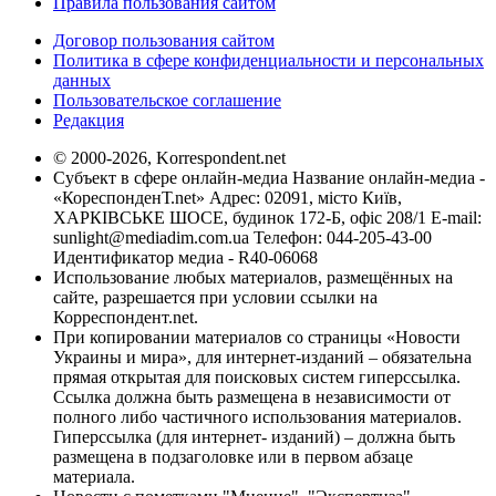
Правила пользования сайтом
Договор пользования сайтом
Политика в сфере конфиденциальности и персональных
данных
Пользовательское соглашение
Редакция
© 2000-2026, Korrespondent.net
Субъект в сфере онлайн-медиа Название онлайн-медиа -
«КореспонденТ.net» Адрес: 02091, місто Київ,
ХАРКІВСЬКЕ ШОСЕ, будинок 172-Б, офіс 208/1 E-mail:
sunlight@mediadim.com.ua
Телефон: 044-205-43-00
Идентификатор медиа - R40-06068
Использование любых материалов, размещённых на
сайте, разрешается при условии ссылки на
Корреспондент.net.
При копировании материалов со страницы «Новости
Украины и мира», для интернет-изданий – обязательна
прямая открытая для поисковых систем гиперссылка.
Ссылка должна быть размещена в независимости от
полного либо частичного использования материалов.
Гиперссылка (для интернет- изданий) – должна быть
размещена в подзаголовке или в первом абзаце
материала.