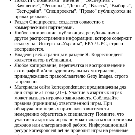
Новости с пометками "Мнение", "Экспертиза",
"Заявление", "Регионы", "Деньги", "Власть", "Выборы",
"Тест-драйв", "Спецпроекты", "Промо" публикуются на
правах рекламы.
Раздел Спецпроекты создается совместно с
коммерческими партнерами.
Любое копирование, публикация, републикация и
другое распространение информации, которое содержит
ссылку на "Интерфакс-Украина", EPA / UPG, строго
воспрещается.
Владелец веб-страницы в разделе Я- Корреспондент
является автор публикации.
Любое копирование, перепечатка и воспроизведение
фотографий и/или аудиовизуальных материалов,
принадлежащих правообладателю Getty Images, строго
запрещено.
Материалы сайта korrespondent.net предназначены для
лиц старше 21 года (21+). Участие в азартных играх
может вызвать игровую зависимость. Соблюдайте
правила (принципы) ответственной игры. При
обнаружении первых признаков зависимости
немедленно обратитесь к специалисту. Помните, что
участие в азартных играх не может являться источником
доходов или альтернативой работе. Информационный
ресурс korrespondent.net не проводит игры на реальные