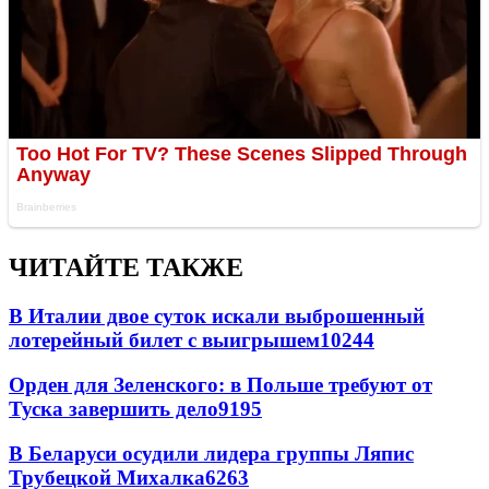
ЧИТАЙТЕ ТАКЖЕ
В Италии двое суток искали выброшенный
лотерейный билет с выигрышем
10244
Орден для Зеленского: в Польше требуют от
Туска завершить дело
9195
В Беларуси осудили лидера группы Ляпис
Трубецкой Михалка
6263