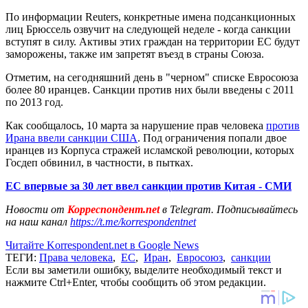
По информации Reuters, конкретные имена подсанкционных
лиц Брюссель озвучит на следующей неделе - когда санкции
вступят в силу. Активы этих граждан на территории ЕС будут
заморожены, также им запретят въезд в страны Союза.
Отметим, на сегодняшний день в "черном" списке Евросоюза
более 80 иранцев. Санкции против них были введены с 2011
по 2013 год.
Как сообщалось, 10 марта за нарушение прав человека
против
Ирана ввели санкции США
. Под ограничения попали двое
иранцев из Корпуса стражей исламской революции, которых
Госдеп обвинил, в частности, в пытках.
ЕС впервые за 30 лет ввел санкции против Китая - СМИ
Новости от
Корреспондент.net
в Telegram. Подписывайтесь
на наш канал
https://t.me/korrespondentnet
Читайте Korrespondent.net в Google News
ТЕГИ:
Права человека
,
ЕС
,
Иран
,
Евросоюз
,
санкции
Если вы заметили ошибку, выделите необходимый текст и
нажмите Ctrl+Enter, чтобы сообщить об этом редакции.