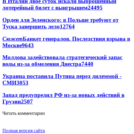
В Италии двое суток искали выброшенный
лотерейный билет с выигрышем
24495
Орден для Зеленского: в Польше требуют от
Туска завершить дело
12764
Сюжет
Банкет генералов. Последствия взрыва в
Москве
9643
Молдова задействовала стратегический запас
воды из-за обмеления Днестра
7440
Украина поставила Путина перед дилеммой -
СМИ
3053
Запад предупредил РФ из-за новых действий в
Грузии
2507
Читать комментарии
Полная версия сайта