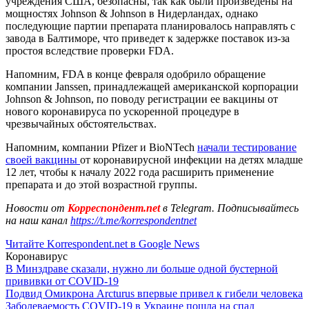
учреждения США, безопасны, так как были произведены на
мощностях Johnson & Johnson в Нидерландах, однако
последующие партии препарата планировалось направлять с
завода в Балтиморе, что приведет к задержке поставок из-за
простоя вследствие проверки FDA.
Напомним, FDA в конце февраля одобрило обращение
компании Janssen, принадлежащей американской корпорации
Johnson & Johnson, по поводу регистрации ее вакцины от
нового коронавируса по ускоренной процедуре в
чрезвычайных обстоятельствах.
Напомним, компании Pfizer и BioNTech
начали тестирование
своей вакцины
от коронавирусной инфекции на детях младше
12 лет, чтобы к началу 2022 года расширить применение
препарата и до этой возрастной группы.
Новости от
Корреспондент.net
в Telegram. Подписывайтесь
на наш канал
https://t.me/korrespondentnet
Читайте Korrespondent.net в Google News
Коронавирус
В Минздраве сказали, нужно ли больше одной бустерной
прививки от COVID-19
Подвид Омикрона Arcturus впервые привел к гибели человека
Заболеваемость COVID-19 в Украине пошла на спад