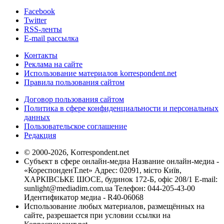
Facebook
Twitter
RSS-ленты
E-mail рассылка
Контакты
Реклама на сайте
Использование материалов korrespondent.net
Правила пользования сайтом
Договор пользования сайтом
Политика в сфере конфиденциальности и персональных
данных
Пользовательское соглашение
Редакция
© 2000-2026, Korrespondent.net
Субъект в сфере онлайн-медиа Название онлайн-медиа -
«КореспонденТ.net» Адрес: 02091, місто Київ,
ХАРКІВСЬКЕ ШОСЕ, будинок 172-Б, офіс 208/1 E-mail:
sunlight@mediadim.com.ua
Телефон: 044-205-43-00
Идентификатор медиа - R40-06068
Использование любых материалов, размещённых на
сайте, разрешается при условии ссылки на