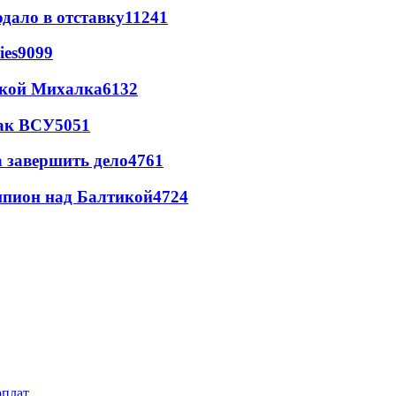
дало в отставку
11241
ies
9099
цкой Михалка
6132
так ВСУ
5051
а завершить дело
4761
шпион над Балтикой
4724
рплат