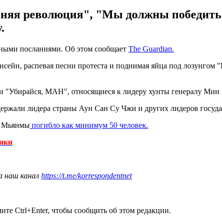
няя революция", "Мы должны победить
.
стными посланиями. Об этом сообщает
The Guardian.
сейн, распевая песни протеста и поднимая яйца под лозунгом 
и "Убирайся, MAH", относящиеся к лидеру хунты генералу Мин
держали лидера страны Аун Сан Су Чжи и других лидеров госуда
ах Мьянмы
погибло как минимум 50 человек.
ники
а наш канал
https://t.me/korrespondentnet
те Ctrl+Enter, чтобы сообщить об этом редакции.