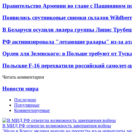
Правительство Армении во главе с Пашиняном по
Появились спутниковые снимки складов Wildberr
В Беларуси осудили лидера группы Ляпис Трубе
РФ активизировала "летающие радары" из-за а
Орден для Зеленского: в Польше требуют от Туск
Польские F-16 перехватили российский самолет-
Читать комментарии
Новости мира
Последние
Популярные
Комментируемые
В МИД РФ отвергли возможность завершения войны
Эбола в Конго: медики вышли на протесты из-за невыплаты за