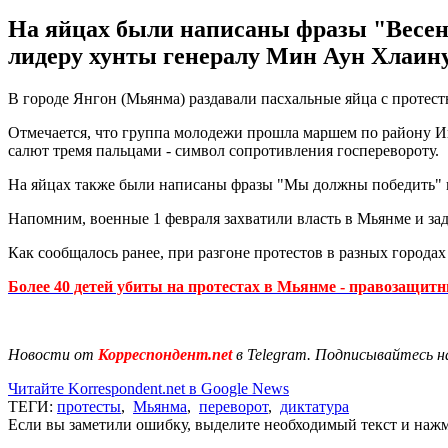
На яйцах были написаны фразы "Весен
лидеру хунты генералу Мин Аун Хлаину
В городе Янгон (Мьянма) раздавали пасхальные яйца с проте
Отмечается, что группа молодежи прошла маршем по району Ин
салют тремя пальцами - символ сопротивления госперевороту.
На яйцах также были написаны фразы "Мы должны победить" 
Напомним, военные 1 февраля захватили власть в Мьянме и за
Как сообщалось ранее, при разгоне протестов в разных город
Более 40 детей убиты на протестах в Мьянме - правозащит
Новости от
Корреспондент.net
в Telegram. Подписывайтесь н
Читайте Korrespondent.net в Google News
ТЕГИ:
протесты
,
Мьянма
,
переворот
,
диктатура
Если вы заметили ошибку, выделите необходимый текст и нажми