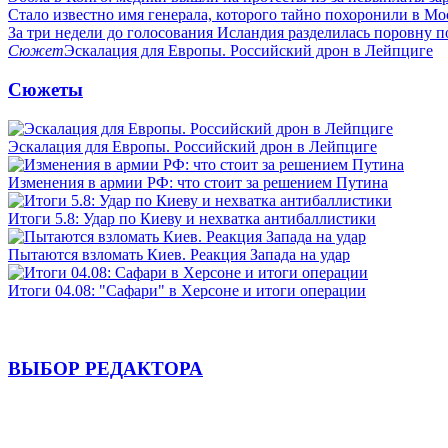
Стало известно имя генерала, которого тайно похоронили в Мо
За три недели до голосования Исландия разделилась поровну 
Сюжет
Эскалация для Европы. Российский дрон в Лейпциге
Сюжеты
Эскалация для Европы. Российский дрон в Лейпциге
Изменения в армии РФ: что стоит за решением Путина
Итоги 5.8: Удар по Киеву и нехватка антибаллистики
Пытаются взломать Киев. Реакция Запада на удар
Итоги 04.08: "Сафари" в Херсоне и итоги операции
ВЫБОР РЕДАКТОРА