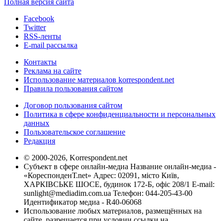
Полная версия сайта
Facebook
Twitter
RSS-ленты
E-mail рассылка
Контакты
Реклама на сайте
Использование материалов korrespondent.net
Правила пользования сайтом
Договор пользования сайтом
Политика в сфере конфиденциальности и персональных
данных
Пользовательское соглашение
Редакция
© 2000-2026, Korrespondent.net
Субъект в сфере онлайн-медиа Название онлайн-медиа -
«КореспонденТ.net» Адрес: 02091, місто Київ,
ХАРКІВСЬКЕ ШОСЕ, будинок 172-Б, офіс 208/1 E-mail:
sunlight@mediadim.com.ua
Телефон: 044-205-43-00
Идентификатор медиа - R40-06068
Использование любых материалов, размещённых на
сайте, разрешается при условии ссылки на