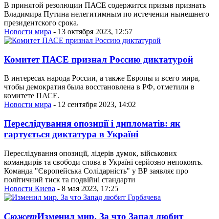
В принятой резолюции ПАСЕ содержится призыв признать
Владимира Путина нелегитимным по истечении нынешнего
президентского срока.
Новости мира
- 13 октября 2023, 12:57
Комитет ПАСЕ признал Россию диктатурой
В интересах народа России, а также Европы и всего мира,
чтобы демократия была восстановлена в РФ, отметили в
комитете ПАСЕ.
Новости мира
- 12 сентября 2023, 14:02
Переслідування опозиції і дипломатів: як
гартується диктатура в Україні
Переслідування опозиції, лідерів думок, військових
командирів та свободи слова в Україні серйозно непокоять.
Команда "Європейська Солідарність" у ВР заявляє про
політичний тиск та подвійні стандарти
Новости Киева
- 8 мая 2023, 17:25
Сюжет
Изменил мир. За что Запад любит