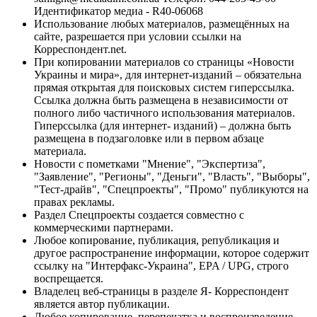
Идентификатор медиа - R40-06068
Использование любых материалов, размещённых на
сайте, разрешается при условии ссылки на
Корреспондент.net.
При копировании материалов со страницы «Новости
Украины и мира», для интернет-изданий – обязательна
прямая открытая для поисковых систем гиперссылка.
Ссылка должна быть размещена в независимости от
полного либо частичного использования материалов.
Гиперссылка (для интернет- изданий) – должна быть
размещена в подзаголовке или в первом абзаце
материала.
Новости с пометками "Мнение", "Экспертиза",
"Заявление", "Регионы", "Деньги", "Власть", "Выборы",
"Тест-драйв", "Спецпроекты", "Промо" публикуются на
правах рекламы.
Раздел Спецпроекты создается совместно с
коммерческими партнерами.
Любое копирование, публикация, републикация и
другое распространение информации, которое содержит
ссылку на "Интерфакс-Украина", EPA / UPG, строго
воспрещается.
Владелец веб-страницы в разделе Я- Корреспондент
является автор публикации.
Любое копирование, перепечатка и воспроизведение