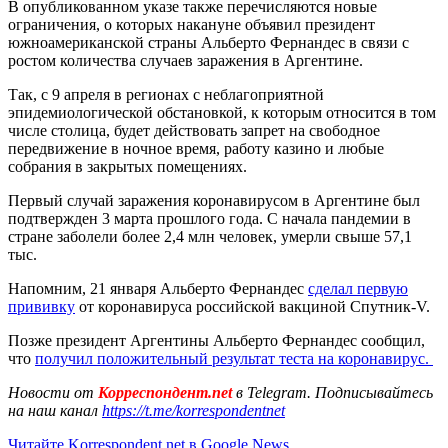
В опубликованном указе также перечисляются новые
ограничения, о которых накануне объявил президент
южноамериканской страны Альберто Фернандес в связи с
ростом количества случаев заражения в Аргентине.
Так, с 9 апреля в регионах с неблагоприятной
эпидемиологической обстановкой, к которым относится в том
числе столица, будет действовать запрет на свободное
передвижение в ночное время, работу казино и любые
собрания в закрытых помещениях.
Первый случай заражения коронавирусом в Аргентине был
подтвержден 3 марта прошлого года. С начала пандемии в
стране заболели более 2,4 млн человек, умерли свыше 57,1
тыс.
Напомним, 21 января Альберто Фернандес
сделал первую
прививку
от коронавируса российской вакциной Спутник-V.
Позже президент Аргентины Альберто Фернандес сообщил,
что
получил положительный результат теста на коронавирус.
Новости от
Корреспондент.net
в Telegram. Подписывайтесь
на наш канал
https://t.me/korrespondentnet
Читайте Korrespondent.net в Google News