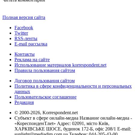
Полная версия сайта
Facebook
Twitter
RSS-ленты
E-mail рассылка
Контакты
Реклама на сайте
Использование материалов korrespondent.net
Правила пользования сайтом
Договор пользования сайтом
Политика в сфере конфиденциальности и персональных
данных
Пользовательское соглашение
Редакция
© 2000-2026, Korrespondent.net
Субъект в сфере онлайн-медиа Название онлайн-медиа -
«КореспонденТ.net» Адрес: 02091, місто Київ,
ХАРКІВСЬКЕ ШОСЕ, будинок 172-Б, офіс 208/1 E-mail:
sunlight@mediadim.com.ua
Телефон: 044-205-43-00