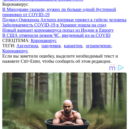
Коронавирус
В Минздраве сказали, нужно ли больше одной бустерной
прививки от COVID-19
Подвид Омикрона Arcturus впервые привел к гибели человека
Заболеваемость COVID-19 в Украине пошла на спад
Новый вариант коронавируса попал из Индии в Европу
В США отменили режим ЧС, введенный из-за COVID
СПЕЦТЕМА:
Коронавирус
ТЕГИ:
Аргентина
,
пандемия
,
карантин
,
ограничение
,
Коронавирус
Если вы заметили ошибку, выделите необходимый текст и
нажмите Ctrl+Enter, чтобы сообщить об этом редакции.