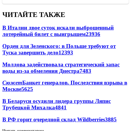
ЧИТАЙТЕ ТАКЖЕ
В Италии двое суток искали выброшенный
лотерейный билет с выигрышем
23936
Орден для Зеленского: в Польше требуют от
Туска завершить дело
12393
Молдова задействовала стратегический запас
воды из-за обмеления Днестра
7483
Сюжет
Банкет генералов. Последствия взрыва в
Москве
5625
В Беларуси осудили лидера группы Ляпис
Трубецкой Михалка
4841
В РФ горит очередной склад Wildberries
3885
Читать комментарии