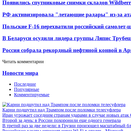
Появились спутниковые снимки складов Wildberr
РФ активизировала "летающие радары" из-за а
Польские F-16 перехватили российский самолет-
В Беларуси осудили лидера группы Ляпис Трубе
Россия собрала рекордный нефтяной конвой в Ар
Читать комментарии
Новости мира
Последние
Популярные
Комментируемые
Карни подшутил над Трампом после поломки телесуфлера
Иран угрожает соседним странам ударами в случае новых ат
Второй за день: в России похоронили еще одного генерала
В третий раз за две недели: в Грузии произошел масштабный б
Российские хакеры шпионят через Wi-Fi в отелях - Microsoft