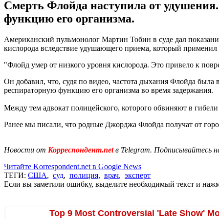
Смерть Флойда наступила от удушения.
функцию его организма.
Американский пульмонолог Мартин Тобин в суде дал показания
кислорода вследствие удушающего приема, который примени
"Флойд умер от низкого уровня кислорода. Это привело к повре
Он добавил, что, судя по видео, частота дыхания Флойда была 
респираторную функцию его организма во время задержания.
Между тем адвокат полицейского, которого обвиняют в гибели 
Ранее мы писали, что родные Джорджа Флойда получат от го
Новости от
Корреспондент.net
в Telegram. Подписывайтесь н
Читайте Korrespondent.net в Google News
ТЕГИ:
США
,
суд
,
полиция
,
врач
,
эксперт
Если вы заметили ошибку, выделите необходимый текст и нажми