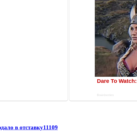
дало в отставку
11109