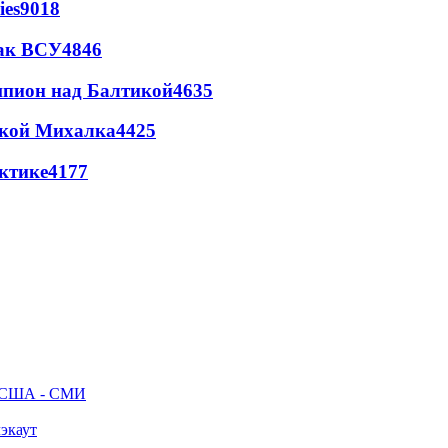
ies
9018
так ВСУ
4846
шпион над Балтикой
4635
цкой Михалка
4425
ктике
4177
ак США - СМИ
лэкаут