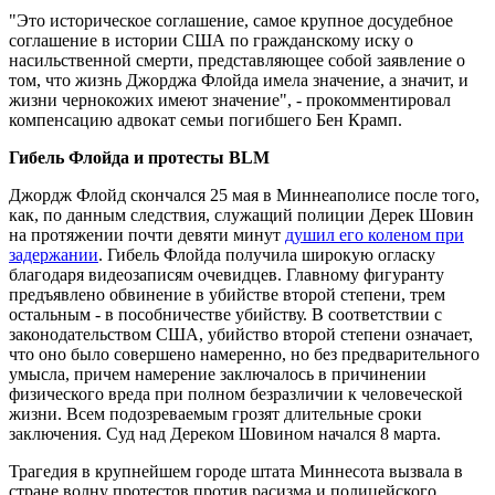
"Это историческое соглашение, самое крупное досудебное
соглашение в истории США по гражданскому иску о
насильственной смерти, представляющее собой заявление о
том, что жизнь Джорджа Флойда имела значение, а значит, и
жизни чернокожих имеют значение", - прокомментировал
компенсацию адвокат семьи погибшего Бен Крамп.
Гибель Флойда и протесты BLM
Джордж Флойд скончался 25 мая в Миннеаполисе после того,
как, по данным следствия, служащий полиции Дерек Шовин
на протяжении почти девяти минут
душил его коленом при
задержании
. Гибель Флойда получила широкую огласку
благодаря видеозаписям очевидцев. Главному фигуранту
предъявлено обвинение в убийстве второй степени, трем
остальным - в пособничестве убийству. В соответствии с
законодательством США, убийство второй степени означает,
что оно было совершено намеренно, но без предварительного
умысла, причем намерение заключалось в причинении
физического вреда при полном безразличии к человеческой
жизни. Всем подозреваемым грозят длительные сроки
заключения. Суд над Дереком Шовином начался 8 марта.
Трагедия в крупнейшем городе штата Миннесота вызвала в
стране волну протестов против расизма и полицейского