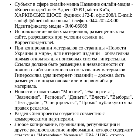
Субъект в сфере онлайн-медиа Название онлайн-медиа -
«КореспонденТ.net» Адрес: 02091, місто Київ,
ХАРКІВСЬКЕ ШОСЕ, будинок 172-Б, офіс 208/1 E-mail:
sunlight@mediadim.com.ua
Телефон: 044-205-43-00
Идентификатор медиа - R40-06068
Использование любых материалов, размещённых на
сайте, разрешается при условии ссылки на
Корреспондент.net.
При копировании материалов со страницы «Новости
Украины и мира», для интернет-изданий – обязательна
прямая открытая для поисковых систем гиперссылка.
Ссылка должна быть размещена в независимости от
полного либо частичного использования материалов.
Гиперссылка (для интернет- изданий) – должна быть
размещена в подзаголовке или в первом абзаце
материала.
Новости с пометками "Мнение", "Экспертиза",
"Заявление", "Регионы", "Деньги", "Власть", "Выборы",
"Тест-драйв", "Спецпроекты", "Промо" публикуются на
правах рекламы.
Раздел Спецпроекты создается совместно с
коммерческими партнерами.
Любое копирование, публикация, републикация и
другое распространение информации, которое содержит
ссылку на "Интерфакс-Украина", EPA / UPG, строго