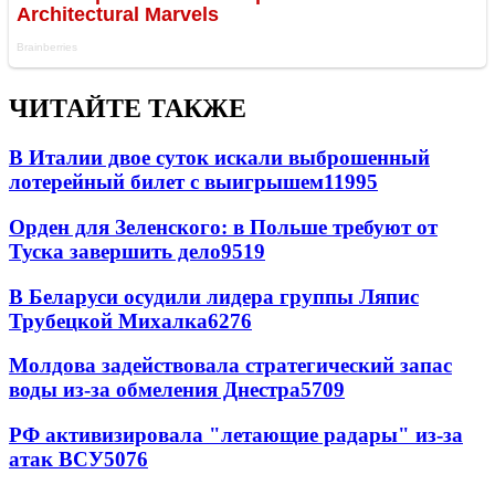
ЧИТАЙТЕ ТАКЖЕ
В Италии двое суток искали выброшенный
лотерейный билет с выигрышем
11995
Орден для Зеленского: в Польше требуют от
Туска завершить дело
9519
В Беларуси осудили лидера группы Ляпис
Трубецкой Михалка
6276
Молдова задействовала стратегический запас
воды из-за обмеления Днестра
5709
РФ активизировала "летающие радары" из-за
атак ВСУ
5076