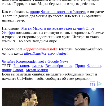
только Гарри, так как Маркл беременна вторым ребенком.
Как сообщалось,
принц Филипп скончался 9 апреля
в возрасте
99 лет, не дожив два месяца до своего 100-летия. В Британии
начался траур.
Напомним,
Меган Маркл в интервью телеведущей Опре
Уинфри
пожаловалась на сложную жизнь в королевской семье
и упреки со стороны родственников мужа. Интервью стало
темой №1 во всем Западном мире.
Новости от
Корреспондент.net
в Telegram. Подписывайтесь
на наш канал
https://t.me/korrespondentnet
Читайте Korrespondent.net в Google News
ТЕГИ:
Британия
,
смерть
,
Великобритания
,
Принц Филипп
,
принц Гарри
,
Меган Маркл
Если вы заметили ошибку, выделите необходимый текст и
нажмите Ctrl+Enter, чтобы сообщить об этом редакции.