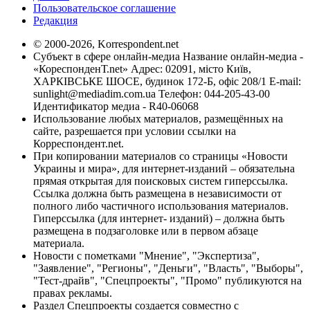
Пользовательское соглашение
Редакция
© 2000-2026, Korrespondent.net
Субъект в сфере онлайн-медиа Название онлайн-медиа -
«КореспонденТ.net» Адрес: 02091, місто Київ,
ХАРКІВСЬКЕ ШОСЕ, будинок 172-Б, офіс 208/1 E-mail:
sunlight@mediadim.com.ua
Телефон: 044-205-43-00
Идентификатор медиа - R40-06068
Использование любых материалов, размещённых на
сайте, разрешается при условии ссылки на
Корреспондент.net.
При копировании материалов со страницы «Новости
Украины и мира», для интернет-изданий – обязательна
прямая открытая для поисковых систем гиперссылка.
Ссылка должна быть размещена в независимости от
полного либо частичного использования материалов.
Гиперссылка (для интернет- изданий) – должна быть
размещена в подзаголовке или в первом абзаце
материала.
Новости с пометками "Мнение", "Экспертиза",
"Заявление", "Регионы", "Деньги", "Власть", "Выборы",
"Тест-драйв", "Спецпроекты", "Промо" публикуются на
правах рекламы.
Раздел Спецпроекты создается совместно с