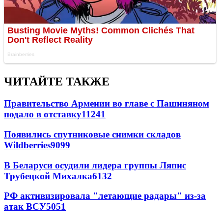
ЧИТАЙТЕ ТАКЖЕ
Правительство Армении во главе с Пашиняном
подало в отставку
11241
Появились спутниковые снимки складов
Wildberries
9099
В Беларуси осудили лидера группы Ляпис
Трубецкой Михалка
6132
РФ активизировала "летающие радары" из-за
атак ВСУ
5051