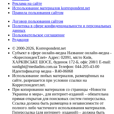
Реклама на сайте
Использование материалов korrespondent.net
Правила пользования сайтом
Договор пользования сайтом
Политика в сфере конфиденциальности и персональных
данных
Пользовательское соглашение
Редакция
© 2000-2026, Korrespondent.net
Субъект в сфере онлайн-медиа Название онлайн-медиа -
«КореспонденТ.net» Адрес: 02091, місто Київ,
ХАРКІВСЬКЕ ШОСЕ, будинок 172-Б, офіс 208/1 E-mail:
sunlight@mediadim.com.ua
Телефон: 044-205-43-00
Идентификатор медиа - R40-06068
Использование любых материалов, размещённых на
сайте, разрешается при условии ссылки на
Корреспондент.net.
При копировании материалов со страницы «Новости
Украины и мира», для интернет-изданий – обязательна
прямая открытая для поисковых систем гиперссылка.
Ссылка должна быть размещена в независимости от
полного либо частичного использования материалов.
Гиперссылка (для интернет- изданий) – должна быть