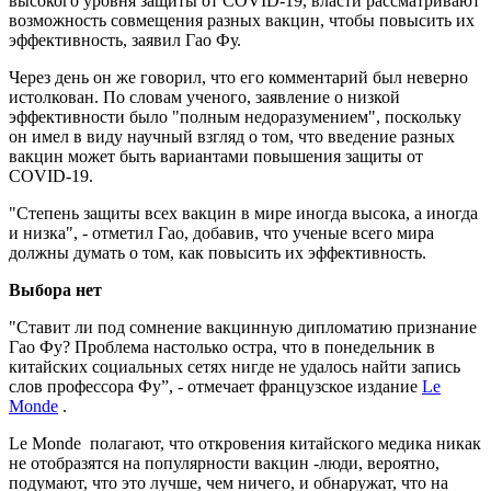
высокого уровня защиты от COVID-19, власти рассматривают
возможность совмещения разных вакцин, чтобы повысить их
эффективность, заявил Гао Фу.
Через день он же говорил, что его комментарий был неверно
истолкован. По словам ученого, заявление о низкой
эффективности было "полным недоразумением", поскольку
он имел в виду научный взгляд о том, что введение разных
вакцин может быть вариантами повышения защиты от
COVID-19.
"Степень защиты всех вакцин в мире иногда высока, а иногда
и низка", - отметил Гао, добавив, что ученые всего мира
должны думать о том, как повысить их эффективность.
Выбора нет
"Ставит ли под сомнение вакцинную дипломатию признание
Гао Фу? Проблема настолько остра, что в понедельник в
китайских социальных сетях нигде не удалось найти запись
слов профессора Фу”, - отмечает французское издание
Le
Monde
.
Le Monde полагают, что откровения китайского медика никак
не отобразятся на популярности вакцин -люди, вероятно,
подумают, что это лучше, чем ничего, и обнаружат, что на