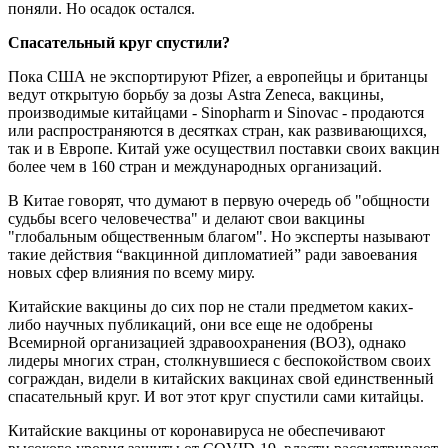
поняли. Но осадок остался.
Спасательный круг спустили?
Пока США не экспортируют Pfizer, а европейцы и британцы
ведут открытую борьбу за дозы Astra Zeneca, вакцины,
производимые китайцами - Sinopharm и Sinovac - продаются
или распространяются в десятках стран, как развивающихся,
так и в Европе. Китай уже осуществил поставки своих вакцин
более чем в 160 стран и международных организаций.
В Китае говорят, что думают в первую очередь об "общности
судьбы всего человечества" и делают свои вакцины
"глобальным общественным благом". Но эксперты называют
такие действия “вакцинной дипломатией” ради завоевания
новых сфер влияния по всему миру.
Китайские вакцины до сих пор не стали предметом каких-
либо научных публикаций, они все еще не одобрены
Всемирной организацией здравоохранения (ВОЗ), однако
лидеры многих стран, столкнувшиеся с беспокойством своих
сограждан, видели в китайских вакцинах свой единственный
спасательный круг. И вот этот круг спустили сами китайцы.
Китайские вакцины от коронавируса не обеспечивают