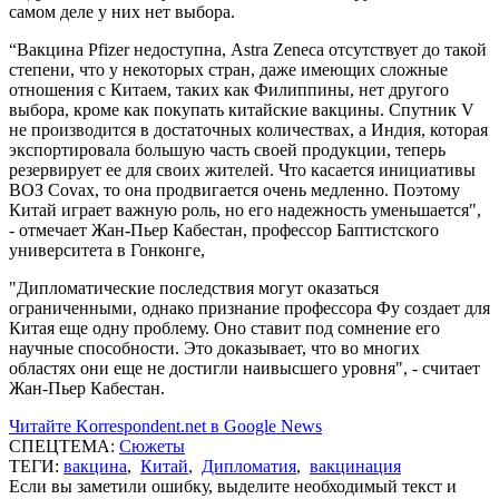
самом деле у них нет выбора.
“Вакцина Pfizer недоступна, Astra Zeneca отсутствует до такой
степени, что у некоторых стран, даже имеющих сложные
отношения с Китаем, таких как Филиппины, нет другого
выбора, кроме как покупать китайские вакцины. Спутник V
не производится в достаточных количествах, а Индия, которая
экспортировала большую часть своей продукции, теперь
резервирует ее для своих жителей. Что касается инициативы
ВОЗ Covax, то она продвигается очень медленно. Поэтому
Китай играет важную роль, но его надежность уменьшается",
- отмечает Жан-Пьер Кабестан, профессор Баптистского
университета в Гонконге,
"Дипломатические последствия могут оказаться
ограниченными, однако признание профессора Фу создает для
Китая еще одну проблему. Оно ставит под сомнение его
научные способности. Это доказывает, что во многих
областях они еще не достигли наивысшего уровня", - считает
Жан-Пьер Кабестан.
Читайте Korrespondent.net в Google News
СПЕЦТЕМА:
Сюжеты
ТЕГИ:
вакцина
,
Китай
,
Дипломатия
,
вакцинация
Если вы заметили ошибку, выделите необходимый текст и