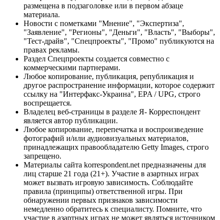
размещена в подзаголовке или в первом абзаце
материала.
Новости с пометками "Мнение", "Экспертиза",
"Заявление", "Регионы", "Деньги", "Власть", "Выборы",
"Тест-драйв", "Спецпроекты", "Промо" публикуются на
правах рекламы.
Раздел Спецпроекты создается совместно с
коммерческими партнерами.
Любое копирование, публикация, републикация и
другое распространение информации, которое содержит
ссылку на "Интерфакс-Украина", EPA / UPG, строго
воспрещается.
Владелец веб-страницы в разделе Я- Корреспондент
является автор публикации.
Любое копирование, перепечатка и воспроизведение
фотографий и/или аудиовизуальных материалов,
принадлежащих правообладателю Getty Images, строго
запрещено.
Материалы сайта korrespondent.net предназначены для
лиц старше 21 года (21+). Участие в азартных играх
может вызвать игровую зависимость. Соблюдайте
правила (принципы) ответственной игры. При
обнаружении первых признаков зависимости
немедленно обратитесь к специалисту. Помните, что
участие в азартных играх не может являться источником